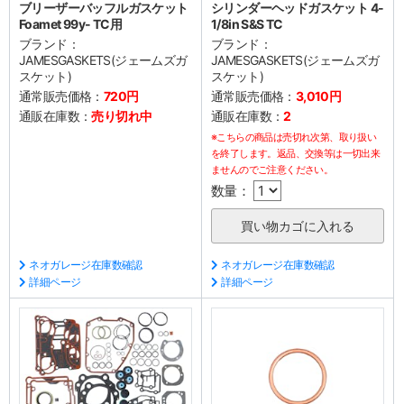
ブリーザーバッフルガスケット
シリンダーヘッドガスケット 4-
Foamet 99y- TC用
1/8in S&S TC
ブランド：
ブランド：
JAMESGASKETS(ジェームズガ
JAMESGASKETS(ジェームズガ
スケット)
スケット)
通常販売価格：
720円
通常販売価格：
3,010円
通販在庫数：
売り切れ中
通販在庫数：
2
※こちらの商品は売切れ次第、取り扱い
を終了します。返品、交換等は一切出来
ませんのでご注意ください。
数量：
ネオガレージ在庫数確認
ネオガレージ在庫数確認
詳細ページ
詳細ページ