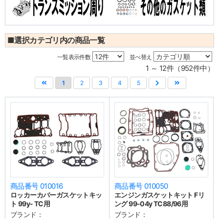
■選択カテゴリ内の商品一覧
一覧表示件数
並べ替え
1 ～ 12件（952件中）
1
2
3
4
5
商品番号 010016
商品番号 010050
ロッカーカバーガスケットキッ
エンジンガスケットキット Fリ
ト 99y- TC用
ング 99-04y TC88/96用
ブランド：
ブランド：