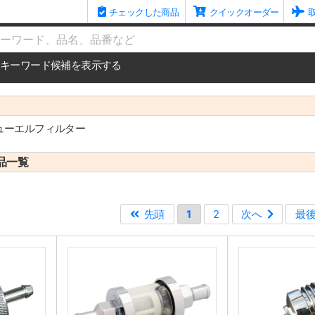
チェックした商品
クイックオーダー
me
キーワード候補を表示する
ューエルフィルター
品一覧
先頭
1
2
次へ
最