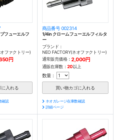
7
商品番号 002314
タイプフューエルフ
1/4in クロームフューエルフィルタ
ー
ブランド：
(ネオファクトリー)
NEO FACTORY(ネオファクトリー)
,650円
通常販売価格：
2,000円
通販在庫数：
20
以上
数量：
数確認
ネオガレージ在庫数確認
詳細ページ