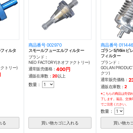
商品番号 002970
商品番号 01144
エルフィルタ
スモールフューエルフィルター
ゴラン 5/16in
フィルター
ブランド：
NEO FACTORY(ネオファクトリー)
ブランド：
ファクトリー)
GOLAN PRODU
通常販売価格：
400円
クツ)
円
通販在庫数：
20
以上
通常販売価格：
2
数量：
通販在庫数：
2
※こちらの商品は売切
了します。返品、交換
でご注意ください。
数量：