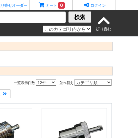
0
取り寄せオーダー
カート
ログイン
検索
一覧表示件数
並べ替え
後