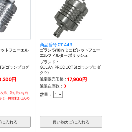
6
商品番号 011449
 ビレットフューエル
ゴラン 5/16in ミニビレットフュー
エルフィルター ポリッシュ
ブランド：
CTS(ゴランプロダ
GOLAN PRODUCTS(ゴランプロダ
クツ)
3,200円
通常販売価格：
17,900円
通販在庫数：
3
れ次第、取り扱いを終
数量：
等は一切出来ませんの