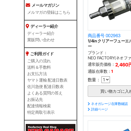
メールマガジン
メルマガの登録はこちら
ディーラー紹介
ディーラー紹介
商品番号 002963
業販問い合わせ
1/4in クリアーフュー
ー
ブランド：
ご利用ガイド
NEO FACTORY(ネオ
ご購入の流れ
通常販売価格：
2,460
送料＆手数料
通販在庫数：
1
お支払方法
数量：
ヤマト運輸 配達日数表
佐川急便 配達日数表
よくある質問の答え
お振込先
ネオガレージ在庫数確認
配達情報検索
詳細ページ
特定商取引表示