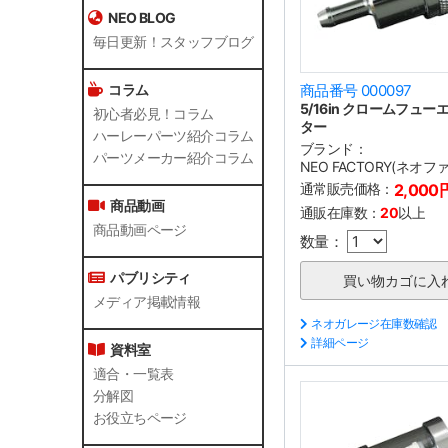
NEO BLOG
毎日更新！スタッフブログ
コラム
商品番号 000097
5/16in クロームフュ
初心者必見！コラム
ター
ハーレーパーツ紹介コラム
ブランド：
パーツメーカー紹介コラム
NEO FACTORY(ネオ
通常販売価格：
2,000
商品動画
通販在庫数：
20
以上
商品動画ページ
数量：
パブリシティ
メディア掲載情報
ネオガレージ在庫数確認
詳細ページ
資料室
適合・一覧表
分解図
お役立ちページ