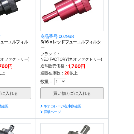
7
商品番号 002968
クフューエルフィル
5/16in レッドフューエルフィルタ
ー
ブランド：
(ネオファクトリー)
NEO FACTORY(ネオファクトリー)
,760円
通常販売価格：
1,760円
以上
通販在庫数：
20
以上
数量：
数確認
ネオガレージ在庫数確認
詳細ページ