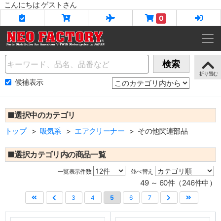
こんにちは ゲストさん
0
Name
検索
候補表示
■選択中のカテゴリ
トップ
吸気系
エアクリーナー
その他関連部品
■選択カテゴリ内の商品一覧
一覧表示件数
並べ替え
49 ～ 60件（246件中）
3
4
5
6
7