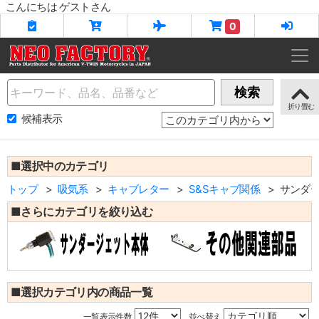
こんにちは ゲストさん
0
Name
検索
候補表示
■選択中のカテゴリ
トップ
吸気系
キャブレター
S&Sキャブ関係
サンダ
■さらにカテゴリを絞り込む
■選択カテゴリ内の商品一覧
一覧表示件数
並べ替え