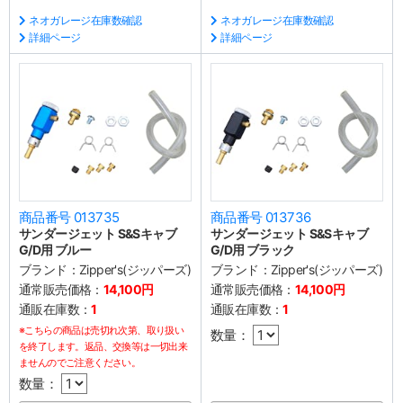
ネオガレージ在庫数確認
ネオガレージ在庫数確認
詳細ページ
詳細ページ
商品番号 013735
商品番号 013736
サンダージェット S&Sキャブ
サンダージェット S&Sキャブ
G/D用 ブルー
G/D用 ブラック
ブランド：
Zipper's(ジッパーズ)
ブランド：
Zipper's(ジッパーズ)
通常販売価格：
14,100円
通常販売価格：
14,100円
通販在庫数：
1
通販在庫数：
1
※こちらの商品は売切れ次第、取り扱い
数量：
を終了します。返品、交換等は一切出来
ませんのでご注意ください。
数量：