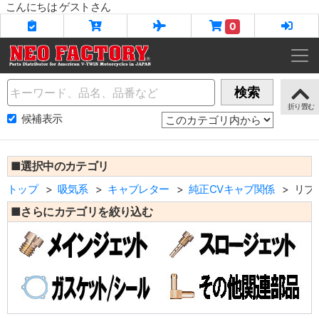
こんにちは ゲストさん
0
Name
検索
候補表示
■選択中のカテゴリ
トップ
吸気系
キャブレター
純正CVキャブ関係
リプ
■さらにカテゴリを絞り込む