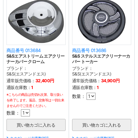
商品番号 013684
商品番号 013686
S&Sエアストリーム エアクリー
S&S ステルスエアクリーナーカ
ナーカバー クローム
バー トーカー
ブランド：
ブランド：
S&S(エスアンドエス)
S&S(エスアンドエス)
通常販売価格：
32,400円
通常販売価格：
34,900円
通販在庫数：
1
通販在庫数：
1
※こちらの商品は売切れ次第、取り扱い
数量：
を終了します。返品、交換等は一切出来
ませんのでご注意ください。
数量：