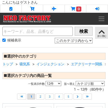
こんにちは ゲストさん
0
Name
検索
候補表示
■選択中のカテゴリ
トップ
吸気系
インジェクション
エアクリーナー関係
■選択カテゴリ内の商品一覧
一覧表示件数
並べ替え
1 ～ 12件（80件中）
1
2
3
4
5