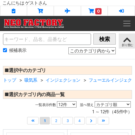
こんにちは ゲストさん
0
Name
検索
候補表示
■選択中のカテゴリ
トップ
吸気系
インジェクション
フューエルインジェク
■選択カテゴリ内の商品一覧
一覧表示件数
並べ替え
1 ～ 12件（45件中）
1
2
3
4