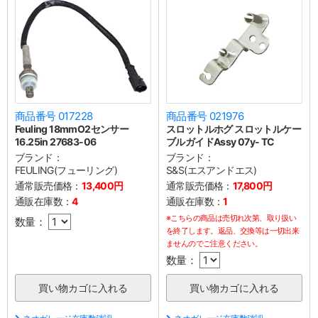
商品番号 017228
商品番号 021976
Feuling 18mmO2センサー
スロットルホグ スロットルケー
16.25in 27683-06
ブルガイドAssy 07y- TC
ブランド：
ブランド：
FEULING(フューリング)
S&S(エスアンドエス)
通常販売価格：
13,400円
通常販売価格：
17,800円
通販在庫数：
4
通販在庫数：
1
※こちらの商品は売切れ次第、取り扱い
数量：
を終了します。返品、交換等は一切出来
ませんのでご注意ください。
数量：