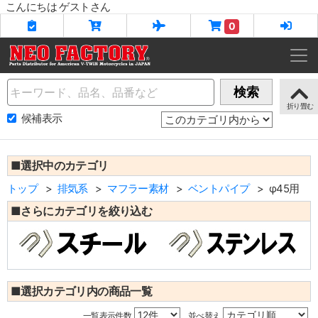
こんにちは ゲストさん
0
Name
検索
候補表示
■選択中のカテゴリ
トップ
排気系
マフラー素材
ベントパイプ
φ45用
■さらにカテゴリを絞り込む
■選択カテゴリ内の商品一覧
一覧表示件数
並べ替え