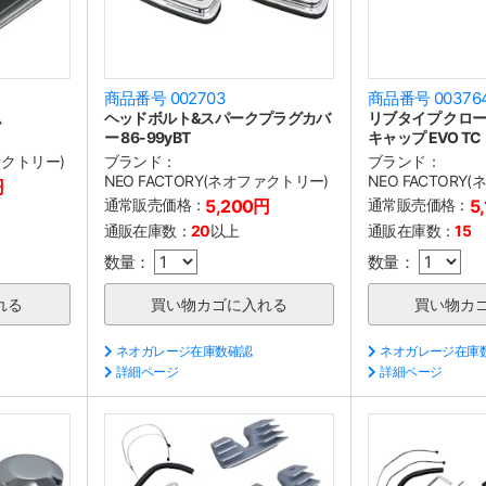
商品番号 002703
商品番号 00376
ム
ヘッドボルト&スパークプラグカバ
リブタイプ クロ
ー 86-99yBT
キャップ EVO TC
ファクトリー)
ブランド：
ブランド：
NEO FACTORY(ネオファクトリー)
NEO FACTORY
円
通常販売価格：
5,200円
通常販売価格：
5
通販在庫数：
20
以上
通販在庫数：
15
数量：
数量：
ネオガレージ在庫数確認
ネオガレージ在庫
詳細ページ
詳細ページ