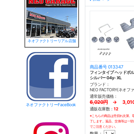
ネオファクトリーリアル店舗
商品番号 013347
フィンタイプ ヘッドボ
シルバー 04y- XL
ブランド：
NEO FACTORY(ネオ
通常販売価格：
6,020円
→ 3,01
ネオファクトリーFaceBook
通販在庫数：
12
※こちらの商品は売切れ次第、
了します。返品、交換等は一切
でご注意ください。
数量：