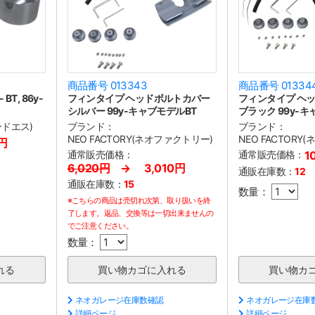
商品番号 013343
商品番号 01334
T, 86y-
フィンタイプ ヘッドボルトカバー
フィンタイプ ヘ
シルバー 99y-キャブモデルBT
ブラック 99y-キ
ンドエス)
ブランド：
ブランド：
NEO FACTORY(ネオファクトリー)
NEO FACTORY
0円
通常販売価格：
通常販売価格：
1
6,020円
→ 3,010円
通販在庫数：
12
通販在庫数：
15
数量：
※こちらの商品は売切れ次第、取り扱いを終
了します。返品、交換等は一切出来ませんの
でご注意ください。
数量：
ネオガレージ在庫数確認
ネオガレージ在庫
詳細ページ
詳細ページ