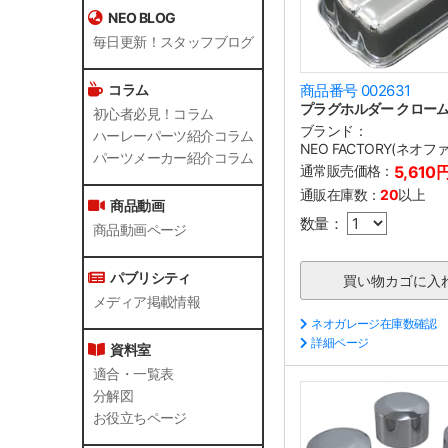
NEO BLOG
毎日更新！スタッフブログ
コラム
商品番号 002631
プラグホルダー クロー
初心者必見！コラム
ブランド：
ハーレーパーツ紹介コラム
NEO FACTORY(ネオ
パーツメーカー紹介コラム
通常販売価格：
5,610
通販在庫数：
20
以上
商品動画
数量：
商品動画ページ
パブリシティ
メディア掲載情報
ネオガレージ在庫数確認
詳細ページ
資料室
適合・一覧表
分解図
お役立ちページ