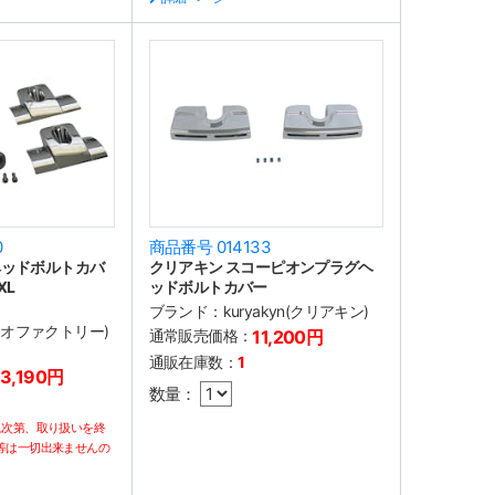
0
商品番号 014133
ヘッドボルトカバ
クリアキン スコーピオンプラグヘ
XL
ッドボルトカバー
ブランド：
kuryakyn(クリアキン)
(ネオファクトリー)
通常販売価格：
11,200円
通販在庫数：
1
,190円
数量：
れ次第、取り扱いを終
等は一切出来ませんの