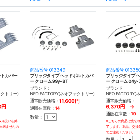
商品番号 013349
商品番号 01335
ルトカバー
ブリッジタイプ ヘッドボルトカバ
ブリッジタイプ 
ー クローム 99y- BT
ー クローム 04y- 
ブランド：
ブランド：
ファクトリー)
NEO FACTORY(ネオファクトリー)
NEO FACTORY
通常販売価格：
11,600円
通常販売価格：
0円
6,370円
→ 3
通販在庫数：
14
通販在庫数：
19
数量：
取り扱いを終
※こちらの商品は売切
出来ませんの
了します。返品、交換
でご注意ください。
数量：