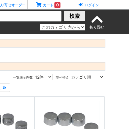
0
取り寄せオーダー
カート
ログイン
検索
一覧表示件数
並べ替え
後