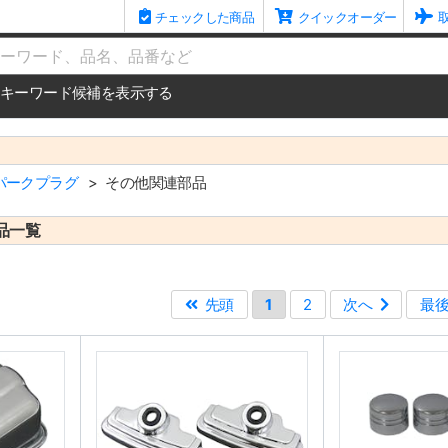
チェックした商品
クイックオーダー
me
キーワード候補を表示する
パークプラグ
その他関連部品
品一覧
先頭
1
2
次へ
最