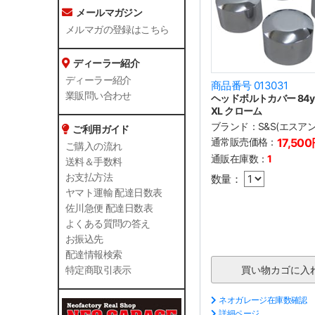
メールマガジン
メルマガの登録はこちら
ディーラー紹介
ディーラー紹介
商品番号 013031
業販問い合わせ
ヘッドボルトカバー 84y- B
XL クローム
ブランド：
S&S(エスア
ご利用ガイド
通常販売価格：
17,50
ご購入の流れ
通販在庫数：
1
送料＆手数料
お支払方法
数量：
ヤマト運輸 配達日数表
佐川急便 配達日数表
よくある質問の答え
お振込先
配達情報検索
特定商取引表示
ネオガレージ在庫数確認
詳細ページ