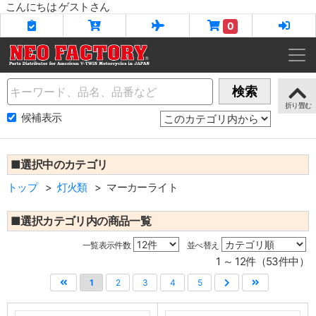
こんにちは ゲストさん
0
Name
検索
候補表示
■選択中のカテゴリ
トップ
灯火類
マーカーライト
■選択カテゴリ内の商品一覧
一覧表示件数
並べ替え
1 ～ 12件（53件中）
1
2
3
4
5