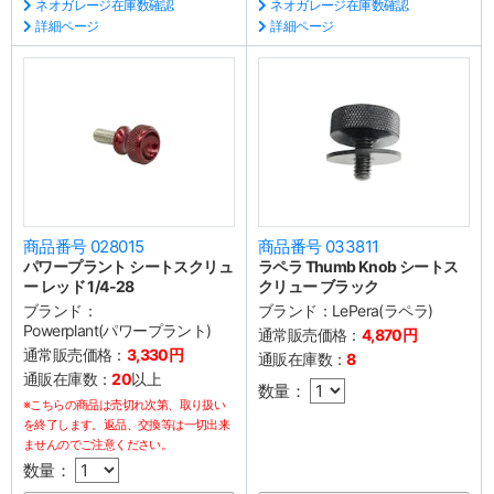
ネオガレージ在庫数確認
ネオガレージ在庫数確認
詳細ページ
詳細ページ
商品番号 028015
商品番号 033811
パワープラント シートスクリュ
ラペラ Thumb Knob シートス
ー レッド 1/4-28
クリュー ブラック
ブランド：
ブランド：
LePera(ラペラ)
Powerplant(パワープラント)
通常販売価格：
4,870円
通常販売価格：
3,330円
通販在庫数：
8
通販在庫数：
20
以上
数量：
※こちらの商品は売切れ次第、取り扱い
を終了します。返品、交換等は一切出来
ませんのでご注意ください。
数量：