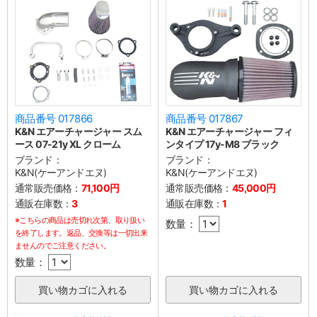
商品番号 017866
商品番号 017867
K&N エアーチャージャー スム
K&N エアーチャージャー フィ
ース 07-21y XL クローム
ンタイプ 17y-M8 ブラック
ブランド：
ブランド：
K&N(ケーアンドエヌ)
K&N(ケーアンドエヌ)
通常販売価格：
71,100円
通常販売価格：
45,000円
通販在庫数：
3
通販在庫数：
1
※こちらの商品は売切れ次第、取り扱い
数量：
を終了します。返品、交換等は一切出来
ませんのでご注意ください。
数量：