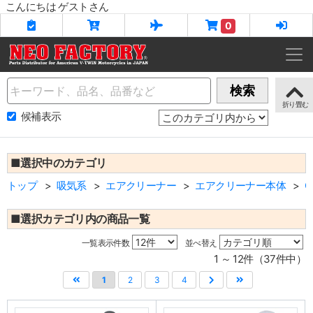
こんにちは ゲストさん
0
Name
検索
候補表示
■選択中のカテゴリ
トップ
吸気系
エアクリーナー
エアクリーナー本体
C
■選択カテゴリ内の商品一覧
一覧表示件数
並べ替え
1 ～ 12件（37件中）
1
2
3
4