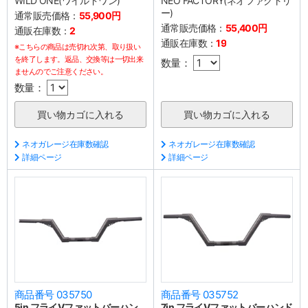
WILD ONE(ワイルドワン)
NEO FACTORY(ネオファクトリ
ー)
通常販売価格：
55,900円
通常販売価格：
55,400円
通販在庫数：
2
通販在庫数：
19
※こちらの商品は売切れ次第、取り扱い
を終了します。返品、交換等は一切出来
数量：
ませんのでご注意ください。
数量：
ネオガレージ在庫数確認
ネオガレージ在庫数確認
詳細ページ
詳細ページ
商品番号 035750
商品番号 035752
5in フライVファットバーハン
7in フライVファットバーハンド