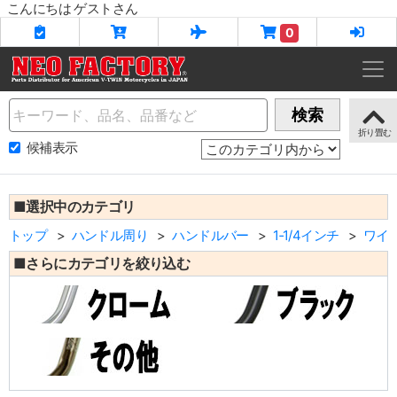
こんにちは ゲストさん
0
Name
検索
候補表示
■選択中のカテゴリ
トップ
ハンドル周り
ハンドルバー
1‐1/4インチ
ワイ
■さらにカテゴリを絞り込む