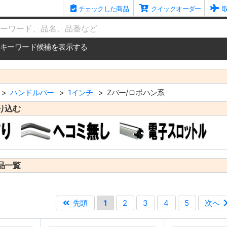
チェックした商品
クイックオーダー
me
キーワード候補を表示する
ハンドルバー
1インチ
Zバー/ロボハン系
り込む
品一覧
先頭
1
2
3
4
5
次へ