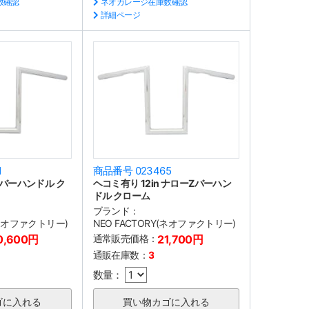
数確認
ネオガレージ在庫数確認
詳細ページ
1
商品番号 023465
 Zバーハンドル ク
ヘコミ有り 12in ナローZバーハン
ドル クローム
ブランド：
(ネオファクトリー)
NEO FACTORY(ネオファクトリー)
0,600円
通常販売価格：
21,700円
通販在庫数：
3
数量：