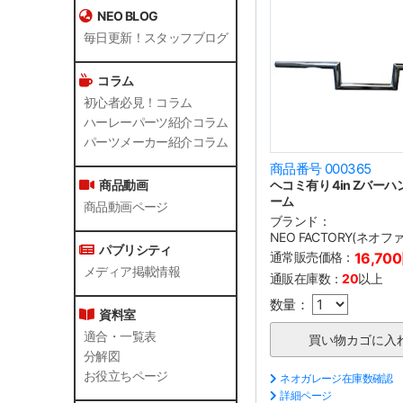
NEO BLOG
毎日更新！スタッフブログ
コラム
初心者必見！コラム
ハーレーパーツ紹介コラム
パーツメーカー紹介コラム
商品番号 000365
ヘコミ有り 4in Zバーハ
商品動画
ーム
商品動画ページ
ブランド：
NEO FACTORY(ネオ
パブリシティ
通常販売価格：
16,70
メディア掲載情報
通販在庫数：
20
以上
数量：
資料室
適合・一覧表
分解図
お役立ちページ
ネオガレージ在庫数確認
詳細ページ