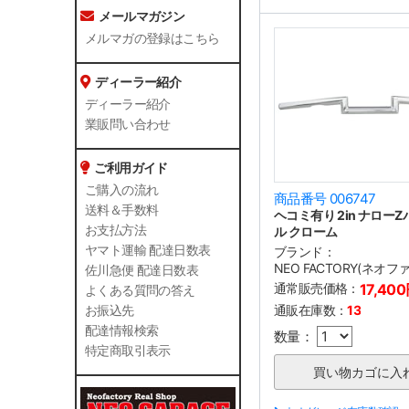
メールマガジン
メルマガの登録はこちら
ディーラー紹介
ディーラー紹介
業販問い合わせ
ご利用ガイド
ご購入の流れ
商品番号 006747
送料＆手数料
ヘコミ有り 2in ナロー
お支払方法
ル クローム
ヤマト運輸 配達日数表
ブランド：
NEO FACTORY(ネオ
佐川急便 配達日数表
通常販売価格：
17,40
よくある質問の答え
通販在庫数：
13
お振込先
配達情報検索
数量：
特定商取引表示