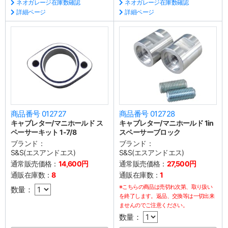
ネオガレージ在庫数確認
ネオガレージ在庫数確認
詳細ページ
詳細ページ
商品番号 012727
商品番号 012728
キャブレター/マニホールド ス
キャブレター/マニホールド 1in
ペーサーキット 1-7/8
スペーサーブロック
ブランド：
ブランド：
S&S(エスアンドエス)
S&S(エスアンドエス)
通常販売価格：
14,600円
通常販売価格：
27,500円
通販在庫数：
8
通販在庫数：
1
※こちらの商品は売切れ次第、取り扱い
数量：
を終了します。返品、交換等は一切出来
ませんのでご注意ください。
数量：