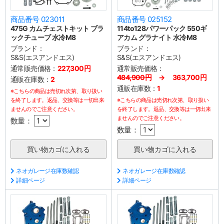
商品番号 023011
商品番号 025152
475G カムチェストキット ブラ
114to128パワーパック 550ギ
ックチューブ 水冷M8
アカム グラナイト 水冷M8
ブランド：
ブランド：
S&S(エスアンドエス)
S&S(エスアンドエス)
通常販売価格：
227,300円
通常販売価格：
484,900円
→ 363,700円
通販在庫数：
2
通販在庫数：
1
※こちらの商品は売切れ次第、取り扱い
を終了します。返品、交換等は一切出来
※こちらの商品は売切れ次第、取り扱い
ませんのでご注意ください。
を終了します。返品、交換等は一切出来
ませんのでご注意ください。
数量：
数量：
ネオガレージ在庫数確認
ネオガレージ在庫数確認
詳細ページ
詳細ページ