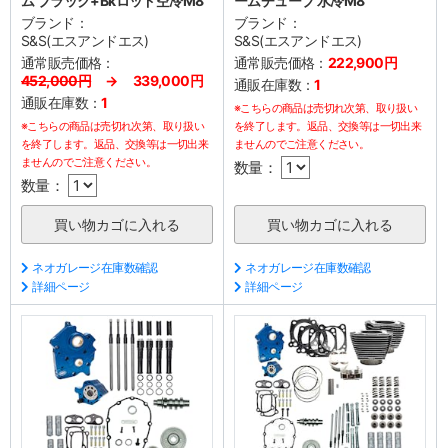
ム ブラック+Bkロッド空冷M8
ームチューブ 水冷M8
ブランド：
ブランド：
S&S(エスアンドエス)
S&S(エスアンドエス)
通常販売価格：
通常販売価格：
222,900円
452,000円
→ 339,000円
通販在庫数：
1
通販在庫数：
1
※こちらの商品は売切れ次第、取り扱い
※こちらの商品は売切れ次第、取り扱い
を終了します。返品、交換等は一切出来
を終了します。返品、交換等は一切出来
ませんのでご注意ください。
ませんのでご注意ください。
数量：
数量：
ネオガレージ在庫数確認
ネオガレージ在庫数確認
詳細ページ
詳細ページ