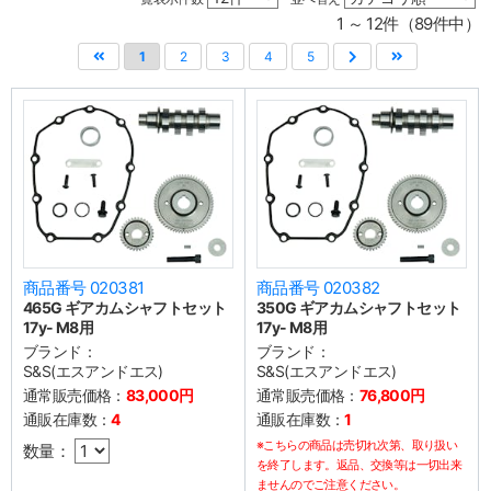
1 ～ 12件（89件中）
1
2
3
4
5
商品番号 020381
商品番号 020382
465G ギアカムシャフトセット
350G ギアカムシャフトセット
17y- M8用
17y- M8用
ブランド：
ブランド：
S&S(エスアンドエス)
S&S(エスアンドエス)
通常販売価格：
83,000円
通常販売価格：
76,800円
通販在庫数：
4
通販在庫数：
1
※こちらの商品は売切れ次第、取り扱い
数量：
を終了します。返品、交換等は一切出来
ませんのでご注意ください。