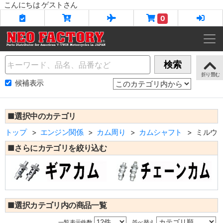
こんにちは ゲストさん
0
Name
検索
候補表示
■選択中のカテゴリ
トップ
エンジン関係
カム周り
カムシャフト
ミルウ
■さらにカテゴリを絞り込む
■選択カテゴリ内の商品一覧
一覧表示件数
並べ替え