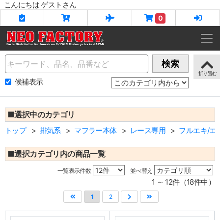
こんにちは ゲストさん
0
Name
検索
候補表示
■選択中のカテゴリ
トップ
排気系
マフラー本体
レース専用
フルエキ/エ
■選択カテゴリ内の商品一覧
一覧表示件数
並べ替え
1 ～ 12件（18件中）
1
2