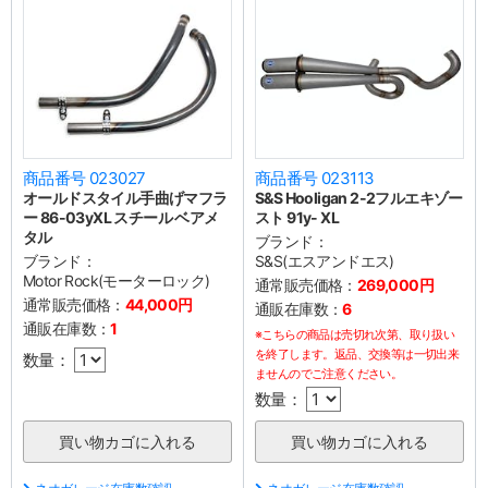
商品番号 023027
商品番号 023113
オールドスタイル手曲げマフラ
S&S Hooligan 2-2フルエキゾー
ー 86-03yXL スチール ベアメ
スト 91y- XL
タル
ブランド：
ブランド：
S&S(エスアンドエス)
Motor Rock(モーターロック)
通常販売価格：
269,000円
通常販売価格：
44,000円
通販在庫数：
6
通販在庫数：
1
※こちらの商品は売切れ次第、取り扱い
を終了します。返品、交換等は一切出来
数量：
ませんのでご注意ください。
数量：