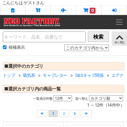
こんにちは ゲストさん
0
Name
検索
候補表示
■選択中のカテゴリ
トップ
吸気系
キャブレター
S&Sキャブ関係
エアク
■選択カテゴリ内の商品一覧
一覧表示件数
並べ替え
1 ～ 12件（14件中）
1
2