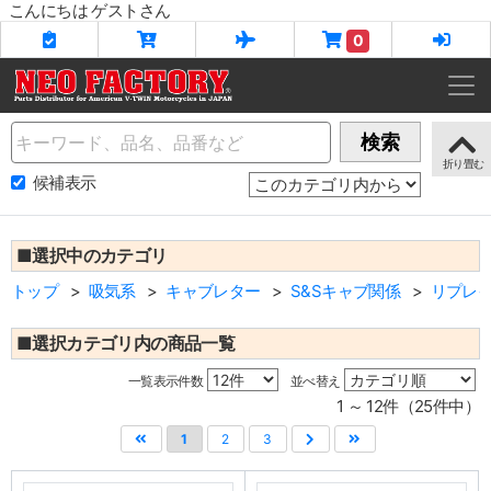
こんにちは ゲストさん
0
Name
検索
候補表示
■選択中のカテゴリ
トップ
吸気系
キャブレター
S&Sキャブ関係
リプレ
■選択カテゴリ内の商品一覧
一覧表示件数
並べ替え
1 ～ 12件（25件中）
1
2
3