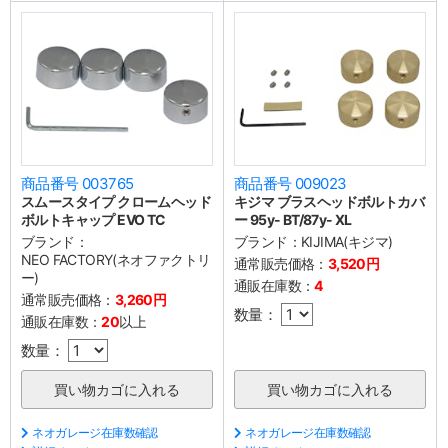
商品番号 003765
商品番号 009023
スムースタイプ クロームヘッド
キジマ ブラスヘッドボルトカバ
ボルトキャップ EVO TC
ー 95y- BT/87y- XL
ブランド：
ブランド：
KIJIMA(キジマ)
NEO FACTORY(ネオファクトリ
通常販売価格：
3,520円
ー)
通販在庫数：
4
通常販売価格：
3,260円
数量：
通販在庫数：
20
以上
数量：
ネオガレージ在庫数確認
ネオガレージ在庫数確認