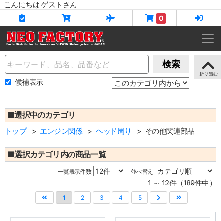
こんにちは ゲストさん
0
Name
検索
候補表示
■選択中のカテゴリ
トップ
エンジン関係
ヘッド周り
その他関連部品
■選択カテゴリ内の商品一覧
一覧表示件数
並べ替え
1 ～ 12件（189件中）
1
2
3
4
5