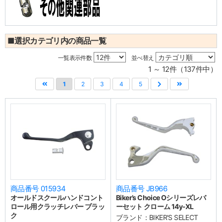
■選択カテゴリ内の商品一覧
一覧表示件数
並べ替え
1 ～ 12件（137件中）
1
2
3
4
5
商品番号 015934
商品番号 JB966
オールドスクールハンドコント
Biker’s Choice Oシリーズレバ
ロール用クラッチレバー ブラッ
ーセット クローム 14y-XL
ク
ブランド：
BIKER'S SELECT