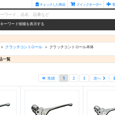
チェックした商品
クイックオーダー
me
キーワード候補を表示する
クラッチコントロール
クラッチコントロール本体
品一覧
先頭
1
2
3
次へ