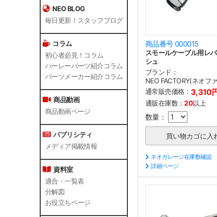
NEO BLOG
毎日更新！スタッフブログ
コラム
商品番号 000015
スモールケーブル用レバ
初心者必見！コラム
シュ
ハーレーパーツ紹介コラム
ブランド：
パーツメーカー紹介コラム
NEO FACTORY(ネオ
通常販売価格：
3,310
商品動画
通販在庫数：
20
以上
商品動画ページ
数量：
パブリシティ
メディア掲載情報
ネオガレージ在庫数確認
詳細ページ
資料室
適合・一覧表
分解図
お役立ちページ