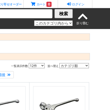
0
取り寄せオーダー
カート
ログイン
検索
一覧表示件数
並べ替え
最後