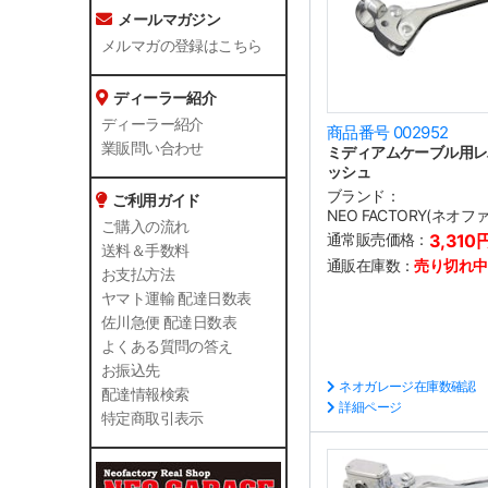
メールマガジン
メルマガの登録はこちら
ディーラー紹介
ディーラー紹介
商品番号 002952
業販問い合わせ
ミディアムケーブル用レ
ッシュ
ブランド：
ご利用ガイド
NEO FACTORY(ネオ
ご購入の流れ
通常販売価格：
3,310
送料＆手数料
通販在庫数：
売り切れ中
お支払方法
ヤマト運輸 配達日数表
佐川急便 配達日数表
よくある質問の答え
お振込先
ネオガレージ在庫数確認
配達情報検索
詳細ページ
特定商取引表示