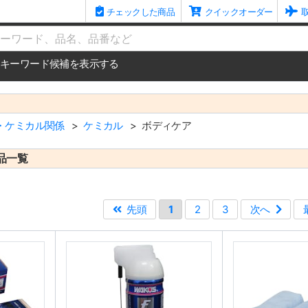
チェックした商品
クイックオーダー
me
キーワード候補を表示する
・ケミカル関係
ケミカル
ボディケア
品一覧
先頭
1
2
3
次へ