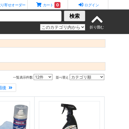
0
取り寄せオーダー
カート
ログイン
検索
一覧表示件数
並べ替え
最後