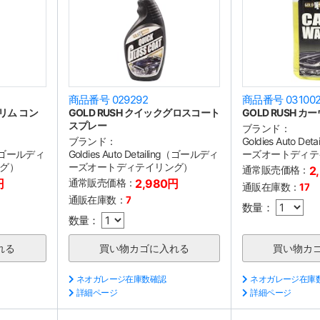
商品番号 029292
商品番号 03100
トリム コン
GOLD RUSH クイックグロスコート
GOLD RUSH 
スプレー
ブランド：
ブランド：
Goldies Auto D
ing（ゴールディ
Goldies Auto Detailing（ゴールディ
ーズオートディテ
グ）
ーズオートディテイリング）
通常販売価格：
2
円
通常販売価格：
2,980円
通販在庫数：
17
通販在庫数：
7
数量：
数量：
ネオガレージ在庫数確認
ネオガレージ在庫
詳細ページ
詳細ページ