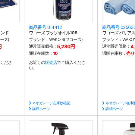
商品番号 014412
商品番号 02563
ウンド
ワコーズ フッソオイル105
ワコーズ バリア
コーズ)
ブランド：
WAKO'S(ワコーズ)
ブランド：
WAKO
円
通常販売価格：
5,280円
通常販売価格：
4
通販在庫数：
10
通販在庫数：
売り
くださ
お近くの
販売店
でご購入くださ
い。
ネオガレージ在庫数確認
ネオガレージ在庫
詳細ページ
詳細ページ