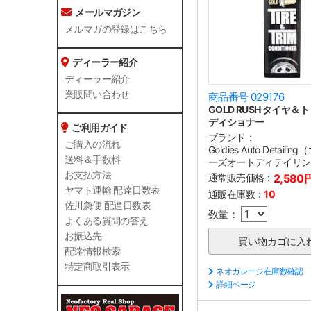
メールマガジン
メルマガの登録はこちら
ディーラー紹介
ディーラー紹介
業販問い合わせ
商品番号 029176
GOLD RUSH タイヤ＆
ディショナー
ご利用ガイド
ブランド：
ご購入の流れ
Goldies Auto Detail
送料＆手数料
ーズオートディテイリン
お支払方法
通常販売価格：
2,580
ヤマト運輸 配達日数表
通販在庫数：
10
佐川急便 配達日数表
数量：
よくある質問の答え
お振込先
配達情報検索
特定商取引表示
ネオガレージ在庫数確認
詳細ページ