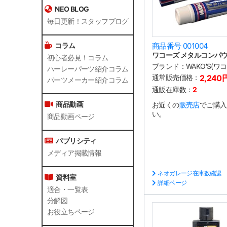
NEO BLOG
毎日更新！スタッフブログ
コラム
商品番号 001004
ワコーズ メタルコンパ
初心者必見！コラム
ブランド：
WAKO'S(ワ
ハーレーパーツ紹介コラム
通常販売価格：
2,240
パーツメーカー紹介コラム
通販在庫数：
2
商品動画
お近くの
販売店
でご購入
い。
商品動画ページ
パブリシティ
メディア掲載情報
ネオガレージ在庫数確認
資料室
詳細ページ
適合・一覧表
分解図
お役立ちページ