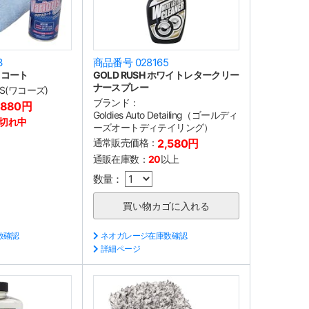
3
商品番号 028165
スコート
GOLD RUSH ホワイトレタークリー
ナースプレー
'S(ワコーズ)
ブランド：
,880円
Goldies Auto Detailing（ゴールディ
切れ中
ーズオートディテイリング）
通常販売価格：
2,580円
通販在庫数：
20
以上
数量：
数確認
ネオガレージ在庫数確認
詳細ページ