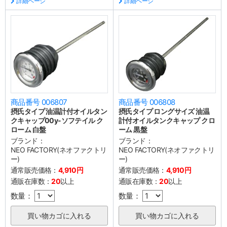
詳細ページ
詳細ページ
商品番号 006807
商品番号 006808
摂氏タイプ 油温計付オイルタン
摂氏タイプ ロングサイズ 油温
クキャップ00y-ソフテイル ク
計付オイルタンクキャップ クロ
ローム 白盤
ーム 黒盤
ブランド：
ブランド：
NEO FACTORY(ネオファクトリ
NEO FACTORY(ネオファクトリ
ー)
ー)
通常販売価格：
4,910円
通常販売価格：
4,910円
通販在庫数：
20
以上
通販在庫数：
20
以上
数量：
数量：