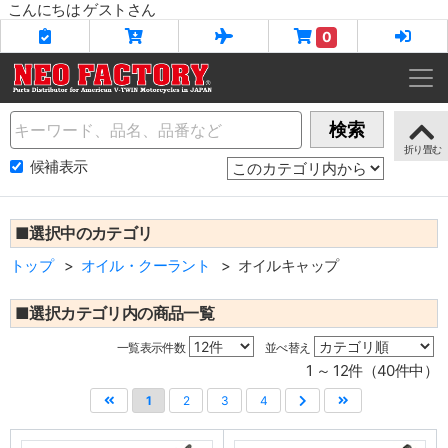
こんにちは ゲストさん
0
Name
検索
候補表示
■選択中のカテゴリ
トップ
オイル・クーラント
オイルキャップ
■選択カテゴリ内の商品一覧
一覧表示件数
並べ替え
1 ～ 12件（40件中）
1
2
3
4