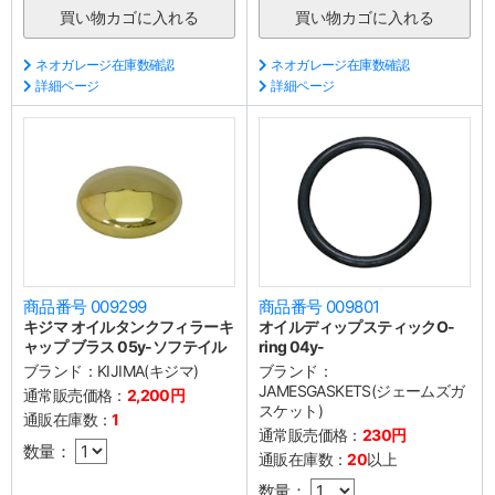
ネオガレージ在庫数確認
ネオガレージ在庫数確認
詳細ページ
詳細ページ
商品番号 009299
商品番号 009801
キジマ オイルタンクフィラーキ
オイルディップスティックO-
ャップ ブラス 05y-ソフテイル
ring 04y-
ブランド：
KIJIMA(キジマ)
ブランド：
JAMESGASKETS(ジェームズガ
通常販売価格：
2,200円
スケット)
通販在庫数：
1
通常販売価格：
230円
数量：
通販在庫数：
20
以上
数量：