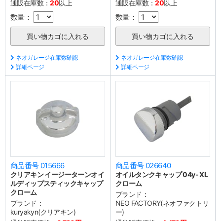
通販在庫数：
20
以上
通販在庫数：
20
以上
数量：
数量：
ネオガレージ在庫数確認
ネオガレージ在庫数確認
詳細ページ
詳細ページ
商品番号 015666
商品番号 026640
クリアキン イージーターンオイ
オイルタンクキャップ 04y- XL
ルディップスティックキャップ
クローム
クローム
ブランド：
ブランド：
NEO FACTORY(ネオファクトリ
kuryakyn(クリアキン)
ー)