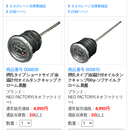
ネオガレージ在庫数確認
ネオガレージ在庫数確認
詳細ページ
詳細ページ
商品番号 006809
商品番号 006810
摂氏タイプ ショートサイズ 油
摂氏タイプ 油温計付オイルタン
温計付オイルタンクキャップ ク
クキャップ00y-ソフテイル ク
ローム 黒盤
ローム 黒盤
ブランド：
ブランド：
NEO FACTORY(ネオファクトリ
NEO FACTORY(ネオファクトリ
ー)
ー)
通常販売価格：
4,910円
通常販売価格：
4,910円
通販在庫数：
20
以上
通販在庫数：
20
以上
数量：
数量：