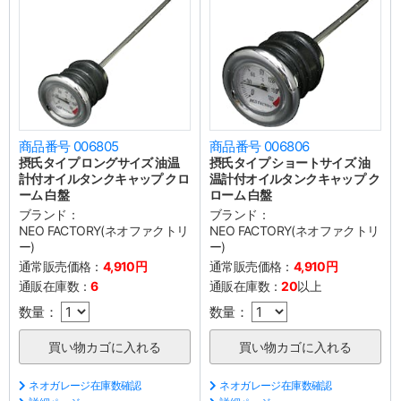
商品番号 006805
商品番号 006806
摂氏タイプ ロングサイズ 油温
摂氏タイプ ショートサイズ 油
計付オイルタンクキャップ クロ
温計付オイルタンクキャップ ク
ーム 白盤
ローム 白盤
ブランド：
ブランド：
NEO FACTORY(ネオファクトリ
NEO FACTORY(ネオファクトリ
ー)
ー)
通常販売価格：
4,910円
通常販売価格：
4,910円
通販在庫数：
6
通販在庫数：
20
以上
数量：
数量：
ネオガレージ在庫数確認
ネオガレージ在庫数確認