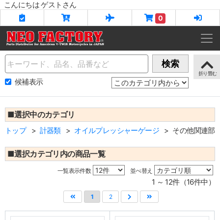
こんにちは ゲストさん
0
Name
検索
候補表示
■選択中のカテゴリ
トップ
計器類
オイルプレッシャーゲージ
その他関連部
■選択カテゴリ内の商品一覧
一覧表示件数
並べ替え
1 ～ 12件（16件中）
1
2