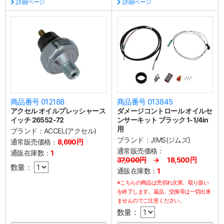
詳細ページ
詳細ページ
商品番号 012188
商品番号 013845
アクセル オイルプレッシャース
ダメージコントロール オイルセ
イッチ 26552-72
ンサーキット ブラック 1-1/4in
用
ブランド：
ACCEL(アクセル)
ブランド：
JIMS(ジムズ)
通常販売価格：
8,690円
通常販売価格：
通販在庫数：
1
37,000円
→ 18,500円
数量：
通販在庫数：
1
※こちらの商品は売切れ次第、取り扱い
を終了します。返品、交換等は一切出来
ませんのでご注意ください。
数量：