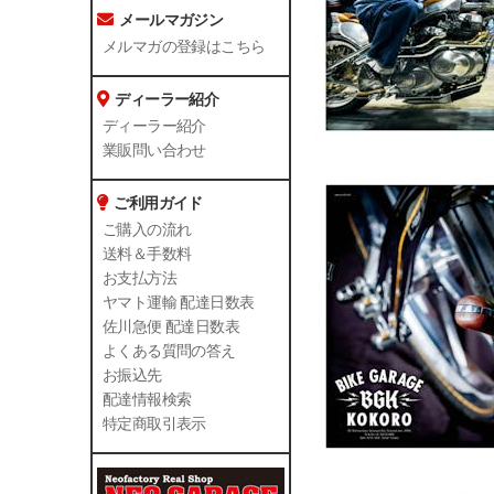
メールマガジン
メルマガの登録はこちら
ディーラー紹介
ディーラー紹介
業販問い合わせ
ご利用ガイド
ご購入の流れ
送料＆手数料
お支払方法
ヤマト運輸 配達日数表
佐川急便 配達日数表
よくある質問の答え
お振込先
配達情報検索
特定商取引表示