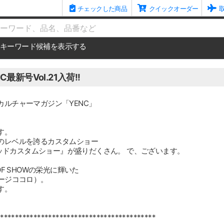
チェックした商品
クイックオーダー
me
キーワード候補を表示する
NC最新号Vol.21入荷!!
カルチャーマガジン「YENC」
す。
のレベルを誇るカスタムショー
トロッドカスタムショー』が盛りだくさん。 で、ございます。
OF SHOWの栄光に輝いた
ージココロ）。
す。
****************************************