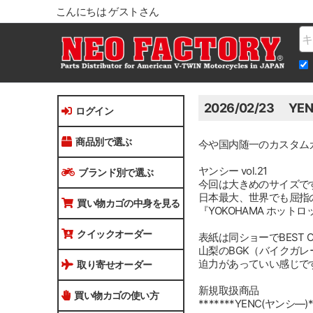
こんにちは ゲストさん
Na
2026/02/23 YE
ログイン
商品別で選ぶ
今や国内随一のカスタム
ヤンシー vol.21
ブランド別で選ぶ
今回は大きめのサイズで
日本最大、世界でも屈指
買い物カゴの中身を見る
『YOKOHAMA ホッ
クイックオーダー
表紙は同ショーでBEST 
山梨のBGK（バイクガレ
迫力があっていい感じで
取り寄せオーダー
新規取扱商品
買い物カゴの使い方
*******YENC(ヤンシ―)***