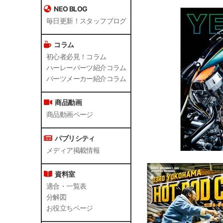
NEO BLOG
毎日更新！スタッフブログ
コラム
初心者必見！コラム
ハーレーパーツ紹介コラム
パーツメーカー紹介コラム
商品動画
商品動画ページ
パブリシティ
メディア掲載情報
資料室
適合・一覧表
分解図
お役立ちページ