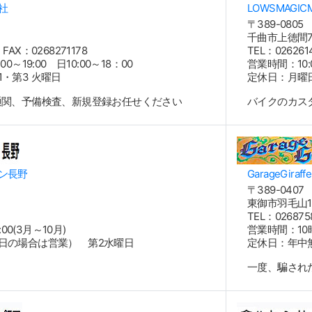
社
LOWSMAGIC
〒389-0805
3
千曲市上徳間7
 FAX：0268271178
TEL：026261
～19:00 日10:00～18：00
営業時間：10:0
・第3 火曜日
定休日：月曜
通関、予備検査、新規登録お任せください
バイクのカス
ン長野
GarageGiraffe
〒389-0407
東御市羽毛山12
5
TEL：026875
00(3月～10月)
営業時間：10
日の場合は営業） 第2水曜日
定休日：年中
一度、騙され