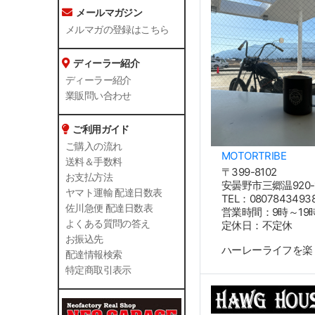
メールマガジン
メルマガの登録はこちら
ディーラー紹介
ディーラー紹介
業販問い合わせ
ご利用ガイド
ご購入の流れ
MOTORTRIBE
送料＆手数料
〒399-8102
お支払方法
安曇野市三郷温920-
ヤマト運輸 配達日数表
TEL：0807843493
佐川急便 配達日数表
営業時間：9時～19
よくある質問の答え
定休日：不定休
お振込先
ハーレーライフを楽
配達情報検索
特定商取引表示