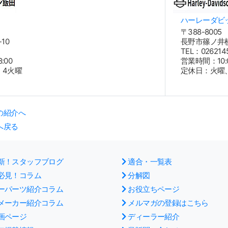
ハーレーダビ
〒388-8005
10
長野市篠ノ井横
6
TEL：026214
:00
営業時間：10:00
・4火曜
定休日：火曜、
の紹介へ
へ戻る
新！スタッフブログ
適合・一覧表
必見！コラム
分解図
ーパーツ紹介コラム
お役立ちページ
メーカー紹介コラム
メルマガの登録はこちら
画ページ
ディーラー紹介