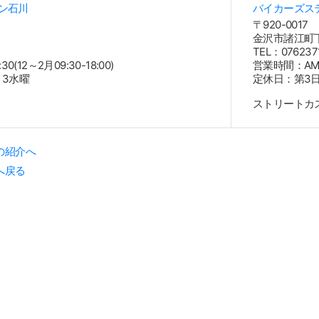
ン石川
バイカーズス
〒920-0017
金沢市諸江町下
8
TEL：076237
0(12～2月09:30-18:00)
営業時間：AM10
・3水曜
定休日：第3日
ストリートカ
の紹介へ
へ戻る