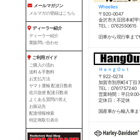
メールマガジン
Wheelies
メルマガの登録はこちら
〒920-0047
金沢市大豆田本町甲5
TEL：076255061
ディーラー紹介
ディーラー紹介
旧車から現行車まで
業販問い合わせ
ご利用ガイド
ご購入の流れ
ＨａｎｇＯｕｔ
送料＆手数料
〒922-0274
お支払方法
加賀市別所町4丁目33
ヤマト運輸 配達日数表
TEL：0761757240
佐川急便 配達日数表
営業時間：平日9:00-1
よくある質問の答え
定休日：不定休
お振込先
国産車から輸入車ま
配達情報検索
特定商取引表示