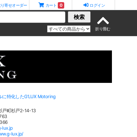
0
取り寄せオーダー
カート
ログイン
検索
化したG’LUX Motoring
町杉戸2-14-13
763
366
-lux.jp
ww.g-lux.jp/