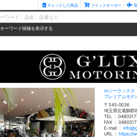
チェックした商品
クイックオーダー
me
キーワード候補を表示する
㈱ジーラックス
プレミアムモデルに特
〒345-0036
埼玉県北葛飾郡杉戸
TEL ： 0480317
FAX ： 0480317
E-mail ：
info@g
URL ：
https://w