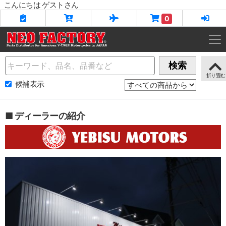
こんにちは ゲストさん
0
Name
検索
候補表示
■ ディーラーの紹介