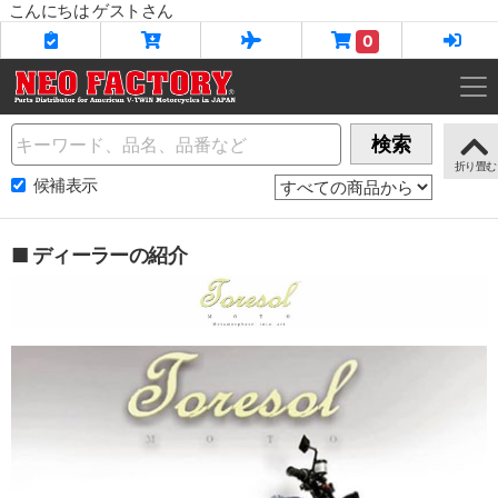
こんにちは ゲストさん
0
Name
検索
候補表示
■ ディーラーの紹介