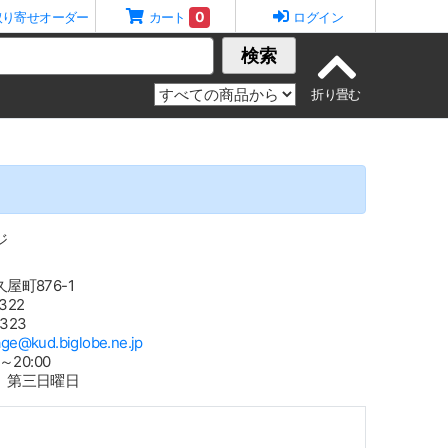
0
取り寄せオーダー
カート
ログイン
検索
ジ
屋町876-1
322
5323
rage@kud.biglobe.ne.jp
～20:00
 第三日曜日