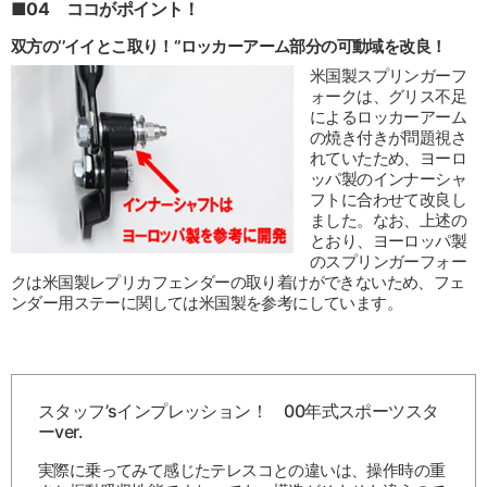
■04 ココがポイント！
双方の‘’イイとこ取り！‘’ロッカーアーム部分の可動域を改良！
米国製スプリンガーフ
ォークは、グリス不足
によるロッカーアーム
の焼き付きが問題視さ
れていたため、ヨーロ
ッパ製のインナーシャ
フトに合わせて改良し
ました。なお、上述の
とおり、ヨーロッパ製
のスプリンガーフォー
クは米国製レプリカフェンダーの取り着けができないため、フェ
ンダー用ステーに関しては米国製を参考にしています。
スタッフ’sインプレッション！ 00年式スポーツスタ
ーver.
実際に乗ってみて感じたテレスコとの違いは、操作時の重