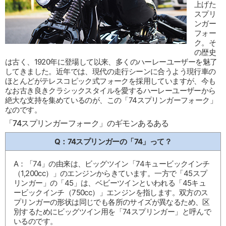
上げた
スプリ
ンガー
フォー
ク。そ
の歴史
は古く、1920年に登場して以来、多くのハーレーユーザーを魅了
してきました。近年では、現代の走行シーンに合うよう現行車の
ほとんどがテレスコピック式フォークを採用していますが、今も
なお古き良きクラシックスタイルを愛するハーレーユーザーから
絶大な支持を集めているのが、この「74スプリンガーフォーク」
なのです。
「74スプリンガーフォーク」のギモンあるある
Q：74スプリンガーの「74」って？
A：「74」の由来は、ビッグツイン「74キュービックインチ
（1,200cc）」のエンジンからきています。一方で「45スプ
リンガー」の「45」は、ベビーツインといわれる「45キュ
ービックインチ（750cc）」エンジンを指します。双方のス
プリンガーの形状は同じでも各所のサイズが異なるため、区
別するためにビッグツイン用を「74スプリンガー」と呼んで
いるのです。