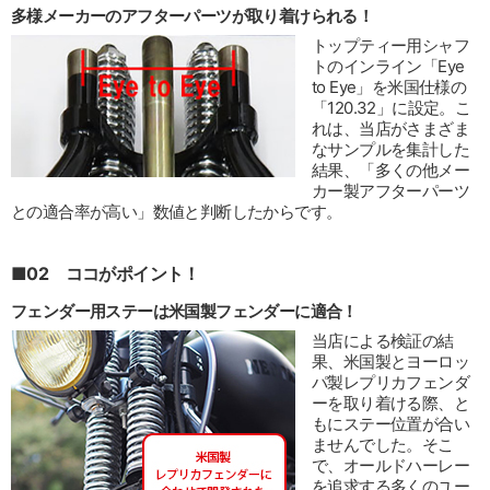
多様メーカーのアフターパーツが取り着けられる！
トップティー用シャフ
トのインライン「Eye
to Eye」を米国仕様の
「120.32」に設定。こ
れは、当店がさまざま
なサンプルを集計した
結果、「多くの他メー
カー製アフターパーツ
との適合率が高い」数値と判断したからです。
■02 ココがポイント！
フェンダー用ステーは米国製フェンダーに適合！
当店による検証の結
果、米国製とヨーロッ
パ製レプリカフェンダ
ーを取り着ける際、と
もにステー位置が合い
ませんでした。そこ
で、オールドハーレー
を追求する多くのユー