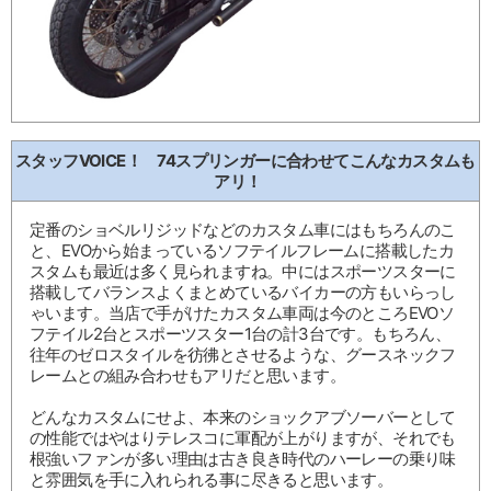
スタッフVOICE！ 74スプリンガーに合わせてこんなカスタムも
アリ！
定番のショベルリジッドなどのカスタム車にはもちろんのこ
と、EVOから始まっているソフテイルフレームに搭載したカ
スタムも最近は多く見られますね。中にはスポーツスターに
搭載してバランスよくまとめているバイカーの方もいらっし
ゃいます。当店で手がけたカスタム車両は今のところEVOソ
フテイル2台とスポーツスター1台の計3台です。もちろん、
往年のゼロスタイルを彷彿とさせるような、グースネックフ
レームとの組み合わせもアリだと思います。
どんなカスタムにせよ、本来のショックアブソーバーとして
の性能ではやはりテレスコに軍配が上がりますが、それでも
根強いファンが多い理由は古き良き時代のハーレーの乗り味
と雰囲気を手に入れられる事に尽きると思います。