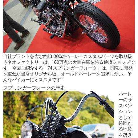
自社ブランドを含む約13,000のハーレーカスタムパーツを取り扱
うネオファクトリーは、160万点の大量在庫を誇る通販ショップで
す。今回ご紹介する「74スプリンガーフォーク」は、開発に開発
を重ねた当店オリジナル版。オールドハーレーを追求したい、そ
んなバイカーにオススメです！
スプリンガーフォークの歴史
ハーレ
ーのサ
スペン
ション
として
確固た
る地位
を築き