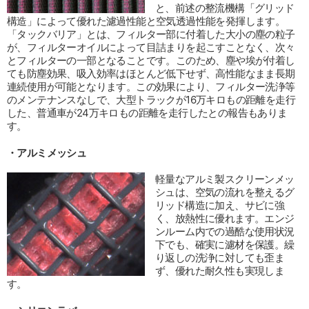
と、前述の整流機構「グリッド
構造」によって優れた濾過性能と空気透過性能を発揮します。
「タックバリア」とは、フィルター部に付着した大小の塵の粒子
が、フィルターオイルによって目詰まりを起こすことなく、次々
とフィルターの一部となることです。このため、塵や埃が付着し
ても防塵効果、吸入効率はほとんど低下せず、高性能なまま長期
連続使用が可能となります。この効果により、フィルター洗浄等
のメンテナンスなしで、大型トラックが16万キロもの距離を走行
した、普通車が24万キロもの距離を走行したとの報告もありま
す。
・アルミメッシュ
軽量なアルミ製スクリーンメッ
シュは、空気の流れを整えるグ
リッド構造に加え、サビに強
く、放熱性に優れます。エンジ
ンルーム内での過酷な使用状況
下でも、確実に濾材を保護。繰
り返しの洗浄に対しても歪ま
ず、優れた耐久性も実現しま
す。