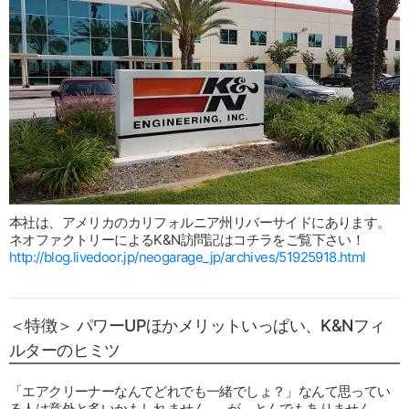
本社は、アメリカのカリフォルニア州リバーサイドにあります。
ネオファクトリーによるK&N訪問記はコチラをご覧下さい！
http://blog.livedoor.jp/neogarage_jp/archives/51925918.html
＜特徴＞ パワーUPほかメリットいっぱい、K&Nフィ
ルターのヒミツ
「エアクリーナーなんてどれでも一緒でしょ？」なんて思ってい
る人は意外と多いかもしれません……が、とんでもありません。