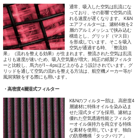
通常、吸入した空気は乱流にな
っており、その影響で空気の流
れる速度が遅くなります。 K&N
エアフィルターは、濾材4枚を2
層のアルミメッシュで挟み込む
構造とし、グリッド（マス目）
を形成しています。そこを吸入
空気が通過する時、「整流効
果」（流れを整える効果）が生まれます。整流された空気は乱流
よりも速度が速いため、吸入空気量が増大。純正の紙製フィルタ
ーと比較し、馬力が1～4psほど上がるよう設計されています。グ
リッドを通して空気の流れを整える方法は、航空機メーカー等が
風洞実験をする際にも用います。
・高密度4層湿式フィルター
K&Nのフィルター部は、高密度4
層濾材に特殊オイルを染み込ま
せた湿式タイプを採用。濾材は
優れた空気透過性能とフィルタ
ーオイル保持力を両立する特殊
な素材を使用しています。独自
の防塵機構「タックバリア」