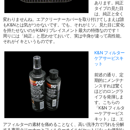
あります。純正
タイプの見た目
は、純正と全く
変わりませんね。エアクリーナーカバーを取り付けてしまえば誰
もK&Nとは気がつかないです。でも、それがミソ。見た目に変化
を持たせないのがK&Nリプレイスメント最大の特徴なのです！
周りには「純正」と思わせておいて、実は中身が違って高性能。
それがイキというものです。
K&N フィルター
ケアサービスキ
ット
前述の通り、定
期的にメンテナ
ンスすれぼ驚く
ほどのロングラ
イフを発揮しま
す。こちらの
「K&N フィルタ
ーケアサービス
キット」は、エ
アフィルターの素材を痛めることなく、高い洗浄力で汚れを分解
する専用クリーナーとフィルターオイルがセットになった便利な