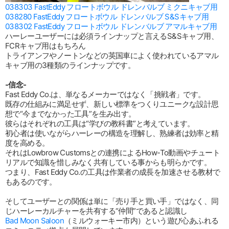
038303 FastEddy フロートボウル ドレンバルブ ミクニキャブ用
038280 FastEddy フロートボウル ドレンバルブ S&Sキャブ用
038302 FastEddy フロートボウル ドレンバルブ アマルキャブ用
ハーレーユーザーには必須ラインナップと言えるS&Sキャブ用、
FCRキャブ用はもちろん
トライアンフやノートンなどの英国車によく使われているアマル
キャブ用の3種類のラインナップです。
-信念-
Fast Eddy Co.は、単なるメーカーではなく「挑戦者」です。
既存の仕組みに満足せず、新しい標準をつくりユニークな設計思
想で“今までなかった工具”を生み出す。
彼らはそれぞれの工具は“学びの教科書”と考えています。
初心者は使いながらハーレーの構造を理解し、熟練者は効率と精
度を高める。
それはLowbrow Customsとの連携によるHow-To動画やチュート
リアルで知識を惜しみなく共有している事からも明らかです。
つまり、Fast Eddy Co.の工具は作業者の成長を加速させる教材で
もあるのです。
そしてユーザーとの関係は単に「売り手と買い手」ではなく、同
じハーレーカルチャーを共有する“仲間”であると認識し
Bad Moon Saloon
（ミルウォーキー市内）という遊び心あふれる