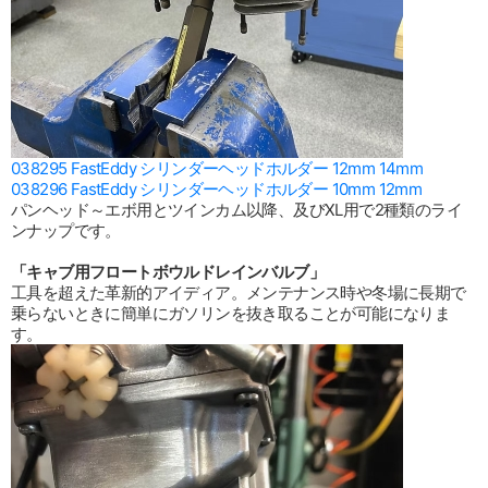
038295 FastEddy シリンダーヘッドホルダー 12mm 14mm
038296 FastEddy シリンダーヘッドホルダー 10mm 12mm
パンヘッド～エボ用とツインカム以降、及びXL用で2種類のライ
ンナップです。
「キャブ用フロートボウルドレインバルブ」
工具を超えた革新的アイディア。メンテナンス時や冬場に長期で
乗らないときに簡単にガソリンを抜き取ることが可能になりま
す。