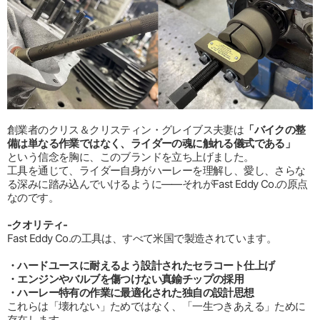
創業者のクリス＆クリスティン・グレイブス夫妻は
「バイクの整
備は単なる作業ではなく、ライダーの魂に触れる儀式である」
という信念を胸に、このブランドを立ち上げました。
工具を通じて、ライダー自身がハーレーを理解し、愛し、さらな
る深みに踏み込んでいけるように――それがFast Eddy Co.の原点
なのです。
-クオリティ-
Fast Eddy Co.の工具は、すべて米国で製造されています。
・ハードユースに耐えるよう設計されたセラコート仕上げ
・エンジンやバルブを傷つけない真鍮チップの採用
・ハーレー特有の作業に最適化された独自の設計思想
これらは「壊れない」ためではなく、「一生つきあえる」ために
存在します。