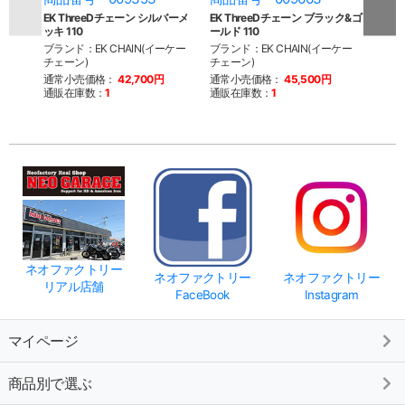
EK ThreeDチェーン シルバーメ
EK ThreeDチェーン ブラック&ゴ
EK 
ッキ 110
ールド 110
ールド
ブランド：EK CHAIN(イーケー
ブランド：EK CHAIN(イーケー
ブラン
チェーン)
チェーン)
チェー
通常小売価格：
42,700円
通常小売価格：
45,500円
通常
通販在庫数：
1
通販在庫数：
1
通販
ネオファクトリー
ネオファクトリー
ネオファクトリー
リアル店舗
FaceBook
Instagram
マイページ
商品別で選ぶ