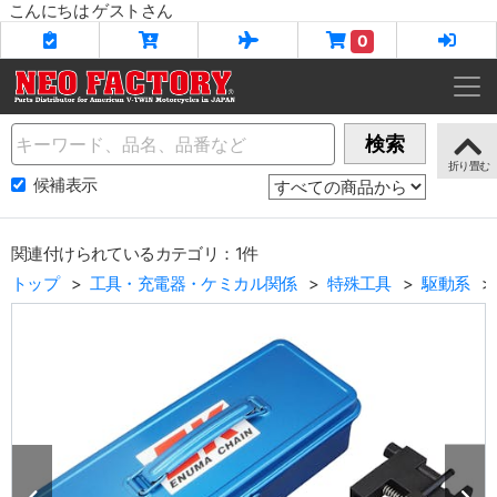
こんにちは ゲストさん
0
Name
検索
候補表示
関連付けられているカテゴリ：1件
トップ
工具・充電器・ケミカル関係
特殊工具
駆動系