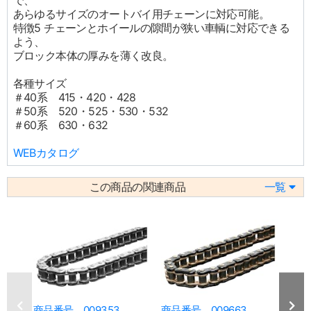
で、
あらゆるサイズのオートバイ用チェーンに対応可能。
特徴5 チェーンとホイールの隙間が狭い車輌に対応できる
よう、
ブロック本体の厚みを薄く改良。
各種サイズ
＃40系 415・420・428
＃50系 520・525・530・532
＃60系 630・632
WEBカタログ
この商品の関連商品
一覧
商品番号 009353
商品番号 009663
商品