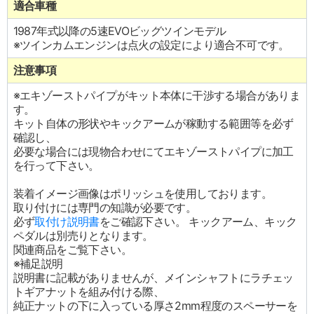
適合車種
1987年式以降の5速EVOビッグツインモデル
※ツインカムエンジンは点火の設定により適合不可です。
注意事項
※エキゾーストパイプがキット本体に干渉する場合がありま
す。
キット自体の形状やキックアームが稼動する範囲等を必ず
確認し、
必要な場合には現物合わせにてエキゾーストパイプに加工
を行って下さい。
装着イメージ画像はポリッシュを使用しております。
取り付けには専門の知識が必要です。
必ず
取付け説明書
をご確認下さい。 キックアーム、キック
ペダルは別売りとなります。
関連商品をご覧下さい。
※補足説明
説明書に記載がありませんが、メインシャフトにラチェッ
トギアナットを組み付ける際、
純正ナットの下に入っている厚さ2mm程度のスペーサーを