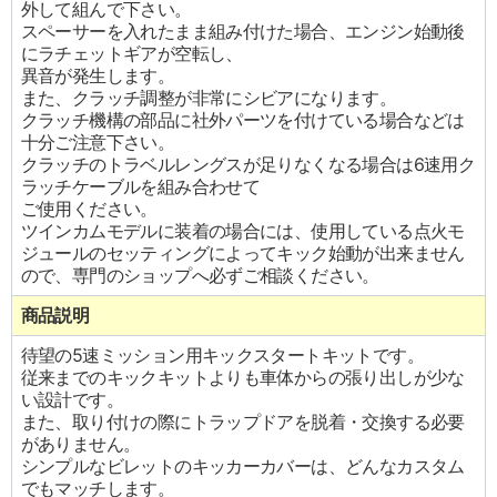
外して組んで下さい。
スペーサーを入れたまま組み付けた場合、エンジン始動後
にラチェットギアが空転し、
異音が発生します。
また、クラッチ調整が非常にシビアになります。
クラッチ機構の部品に社外パーツを付けている場合などは
十分ご注意下さい。
クラッチのトラベルレングスが足りなくなる場合は6速用ク
ラッチケーブルを組み合わせて
ご使用ください。
ツインカムモデルに装着の場合には、使用している点火モ
ジュールのセッティングによってキック始動が出来ません
ので、専門のショップへ必ずご相談ください。
商品説明
待望の5速ミッション用キックスタートキットです。
従来までのキックキットよりも車体からの張り出しが少な
い設計です。
また、取り付けの際にトラップドアを脱着・交換する必要
がありません。
シンプルなビレットのキッカーカバーは、どんなカスタム
でもマッチします。