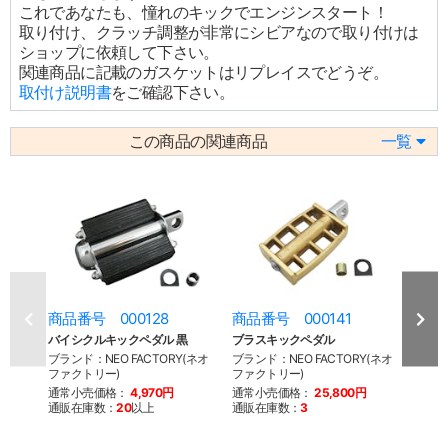
これであなたも、憧れのキックでエンジンスタート！
取り付け、クラッチ調整が非常にシビアなので取り付けは
ショップに依頼して下さい。
関連商品に記載のガスケットはリプレイスでどうぞ。
取付け説明書
をご確認下さい。
この商品の関連商品
一覧
商品番号 000128
商品番号 000141
商品
バイシクルキックペダル 黒
ブラスキックペダル
キッ
ブランド：NEO FACTORY(ネオ
ブランド：NEO FACTORY(ネオ
ブラン
ファクトリー)
ファクトリー)
ファク
通常小売価格：
4,970円
通常小売価格：
25,800円
通常
通販在庫数：
20
以上
通販在庫数：
3
通販