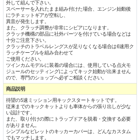
外して組んで下さい。
スペーサーを入れたまま組み付けた場合、エンジン始動後
にラチェットギアが空転し、
異音が発生します。
また、クラッチ調整が非常にシビアになります。
クラッチ機構の部品に社外パーツを付けている場合などは
十分ご注意下さい。
クラッチのトラベルレングスが足りなくなる場合は6速用ク
ラッチケーブルを組み合わせて
ご使用ください。
ツインカムモデルに装着の場合には、使用している点火モ
ジュールのセッティングによってキック始動が出来ません
ので、専門のショップへ必ずご相談ください。
商品説明
待望の5速ミッション用キックスタートキットです。
従来までのキックキットよりも車体からの張り出しが少な
い設計です。
また、取り付けの際にトラップドアを脱着・交換する必要
がありません。
シンプルなビレットのキッカーカバーは、どんなカスタム
でもマッチします。