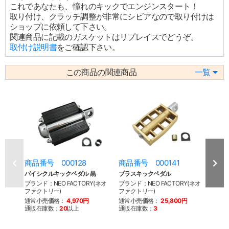
これであなたも、憧れのキックでエンジンスタート！
取り付け、クラッチ調整が非常にシビアなので取り付けは
ショップに依頼して下さい。
関連商品に記載のガスケットはリプレイスでどうぞ。
取付け説明書
をご確認下さい。
この商品の関連商品
一覧
商品番号 000128
商品番号 000141
商品
バイシクルキックペダル 黒
ブラスキックペダル
キッ
ブランド：NEO FACTORY(ネオ
ブランド：NEO FACTORY(ネオ
ブラン
ファクトリー)
ファクトリー)
ファク
通常小売価格：
4,970円
通常小売価格：
25,800円
通常
通販在庫数：
20
以上
通販在庫数：
3
通販