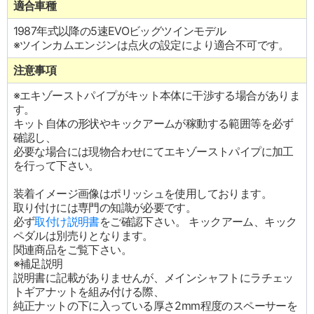
適合車種
1987年式以降の5速EVOビッグツインモデル
※ツインカムエンジンは点火の設定により適合不可です。
注意事項
※エキゾーストパイプがキット本体に干渉する場合がありま
す。
キット自体の形状やキックアームが稼動する範囲等を必ず
確認し、
必要な場合には現物合わせにてエキゾーストパイプに加工
を行って下さい。
装着イメージ画像はポリッシュを使用しております。
取り付けには専門の知識が必要です。
必ず
取付け説明書
をご確認下さい。 キックアーム、キック
ペダルは別売りとなります。
関連商品をご覧下さい。
※補足説明
説明書に記載がありませんが、メインシャフトにラチェッ
トギアナットを組み付ける際、
純正ナットの下に入っている厚さ2mm程度のスペーサーを