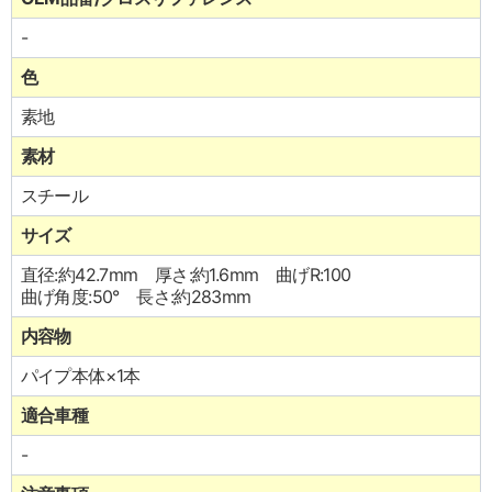
-
色
素地
素材
スチール
サイズ
直径:約42.7mm 厚さ:約1.6mm 曲げR:100
曲げ角度:50° 長さ:約283mm
内容物
パイプ本体×1本
適合車種
-