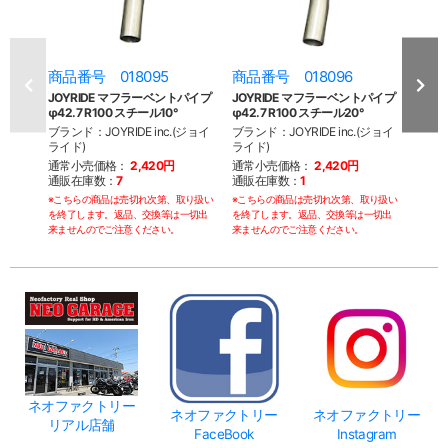
商品番号 018095
商品番号 018096
商品
JOYRIDE マフラーベントパイプ
JOYRIDE マフラーベントパイプ
JOY
φ42.7 R100 スチール10°
φ42.7 R100 スチール20°
φ42.
ブランド：JOYRIDE inc.(ジョイ
ブランド：JOYRIDE inc.(ジョイ
ブランド
ライド)
ライド)
ライド
通常小売価格：
2,420円
通常小売価格：
2,420円
通常
通販在庫数：
7
通販在庫数：
1
通販
※こちらの商品は売切れ次第、取り扱い
※こちらの商品は売切れ次第、取り扱い
※こち
を終了します。返品、交換等は一切出
を終了します。返品、交換等は一切出
を終了
来ませんのでご注意ください。
来ませんのでご注意ください。
来ませ
ネオファクトリー
ネオファクトリー
ネオファクトリー
リアル店舗
FaceBook
Instagram