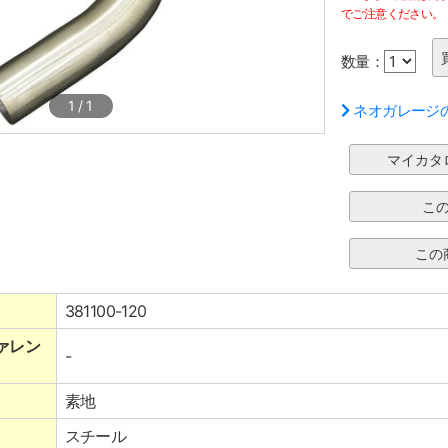
でご注意ください。
数量：
1
/
1
ネオガレージ
381100-120
ァレン
-
素地
スチール