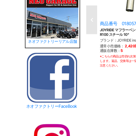
商品番号 01805
JOYRIDE マフラーベン
R100 スチール 10°
ブランド：JOYRIDE i
ネオファクトリーリアル店舗
通常小売価格：
2,42
通販在庫数：
5
※こちらの商品は売切れ次
します。返品、交換等は一
注意ください。
ネオファクトリーFaceBook