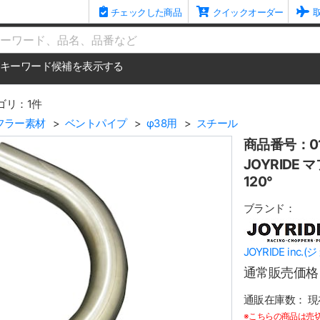
チェックした商品
クイックオーダー
me
キーワード候補を表示する
ゴリ：1件
フラー素材
ベントパイプ
φ38用
スチール
商品番号：01
JOYRIDE
120°
ブランド：
JOYRIDE inc
通常販売価格
通販在庫数：
現
※こちらの商品は売