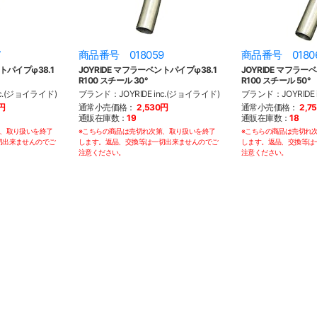
7
商品番号 018059
商品番号 0180
トパイプφ38.1
JOYRIDE マフラーベントパイプφ38.1
JOYRIDE マフラー
R100 スチール 30°
R100 スチール 50°
nc.(ジョイライド)
ブランド：JOYRIDE inc.(ジョイライド)
ブランド：JOYRIDE 
0円
通常小売価格：
2,530円
通常小売価格：
2,7
通販在庫数：
19
通販在庫数：
18
第、取り扱いを終了
※こちらの商品は売切れ次第、取り扱いを終了
※こちらの商品は売切れ
切出来ませんのでご
します。返品、交換等は一切出来ませんのでご
します。返品、交換等は
注意ください。
注意ください。