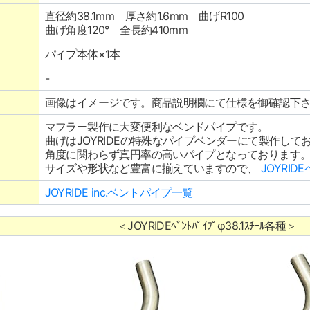
直径約38.1mm 厚さ約1.6mm 曲げR100
曲げ角度120° 全長約410mm
パイプ本体×1本
-
画像はイメージです。商品説明欄にて仕様を御確認下
マフラー製作に大変便利なベンドパイプです。
曲げはJOYRIDEの特殊なパイプベンダーにて製作して
角度に関わらず真円率の高いパイプとなっております
サイズや形状など豊富に揃えていますので、
JOYRI
JOYRIDE inc.ベントパイプ一覧
＜JOYRIDEﾍﾞﾝﾄﾊﾟｲﾌﾟφ38.1ｽﾁｰﾙ各種＞