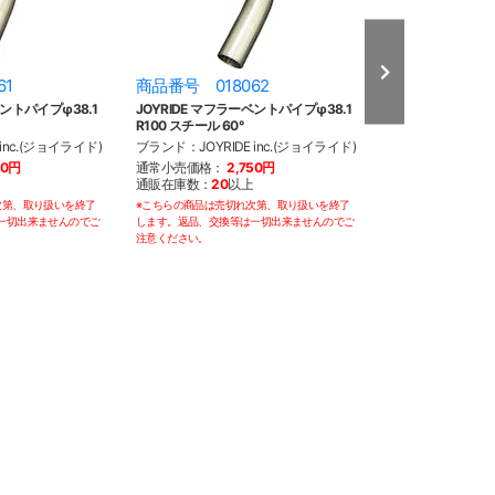
61
商品番号 018062
商品番号 018
ベントパイプφ38.1
JOYRIDE マフラーベントパイプφ38.1
JOYRIDE マフラ
R100 スチール 60°
R100 スチール 70
inc.(ジョイライド)
ブランド：JOYRIDE inc.(ジョイライド)
ブランド：JOYRID
50円
通常小売価格：
2,750円
通常小売価格：
2
通販在庫数：
20
以上
通販在庫数：
10
次第、取り扱いを終了
※こちらの商品は売切れ次第、取り扱いを終了
※こちらの商品は売切
一切出来ませんのでご
します。返品、交換等は一切出来ませんのでご
します。返品、交換等
注意ください。
注意ください。