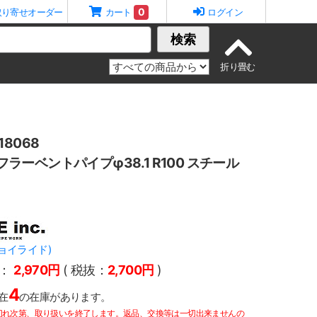
0
取り寄せオーダー
カート
ログイン
検索
8068
 マフラーベントパイプφ38.1 R100 スチール
.(ジョイライド)
：
2,970円
( 税抜：
2,700円
)
4
在
の在庫があります。
切れ次第、取り扱いを終了します。返品、交換等は一切出来ませんの