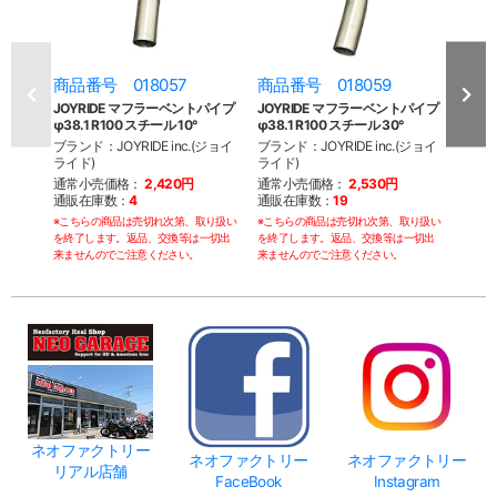
商品番号 018057
商品番号 018059
商品
JOYRIDE マフラーベントパイプ
JOYRIDE マフラーベントパイプ
JOY
φ38.1 R100 スチール 10°
φ38.1 R100 スチール 30°
φ38.
ブランド：JOYRIDE inc.(ジョイ
ブランド：JOYRIDE inc.(ジョイ
ブランド
ライド)
ライド)
ライド
通常小売価格：
2,420円
通常小売価格：
2,530円
通常
通販在庫数：
4
通販在庫数：
19
通販
※こちらの商品は売切れ次第、取り扱い
※こちらの商品は売切れ次第、取り扱い
※こち
を終了します。返品、交換等は一切出
を終了します。返品、交換等は一切出
を終了
来ませんのでご注意ください。
来ませんのでご注意ください。
来ませ
ネオファクトリー
ネオファクトリー
ネオファクトリー
リアル店舗
FaceBook
Instagram