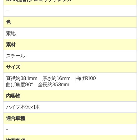
-
色
素地
素材
スチール
サイズ
直径約38.1mm 厚さ約1.6mm 曲げR100
曲げ角度90° 全長約358mm
内容物
パイプ本体×1本
適合車種
-