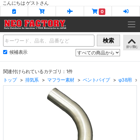
こんにちは ゲストさん
0
Name
検索
候補表示
関連付けられているカテゴリ：1件
トップ
排気系
マフラー素材
ベントパイプ
φ38用