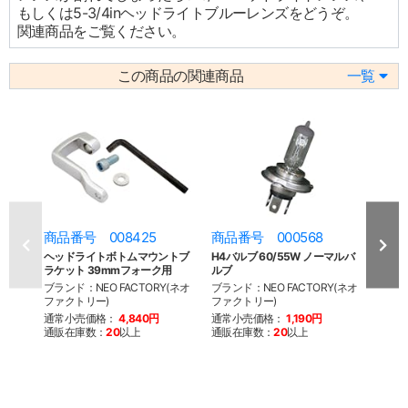
もしくは5-3/4inヘッドライトブルーレンズをどうぞ。
関連商品をご覧ください。
この商品の関連商品
一覧
商品番号 008425
商品番号 000568
商品
ヘッドライトボトムマウントブ
H4バルブ 60/55W ノーマルバ
H4バ
ラケット 39mmフォーク用
ルブ
ワイ
ブランド：NEO FACTORY(ネオ
ブランド：NEO FACTORY(ネオ
ブラン
ファクトリー)
ファクトリー)
ファク
通常小売価格：
4,840円
通常小売価格：
1,190円
通常
通販在庫数：
20
以上
通販在庫数：
20
以上
通販