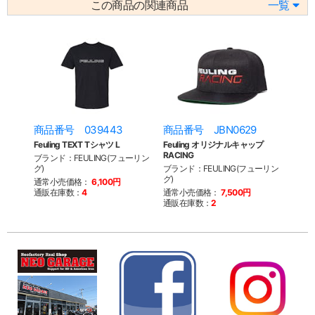
この商品の関連商品
一覧
商品番号 039443
商品番号 JBN0629
Feuling TEXT Tシャツ L
Feuling オリジナルキャップ
RACING
ブランド：FEULING(フューリン
グ)
ブランド：FEULING(フューリン
グ)
通常小売価格：
6,100円
通販在庫数：
4
通常小売価格：
7,500円
通販在庫数：
2