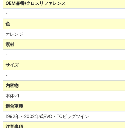
OEM品番/クロスリファレンス
-
色
オレンジ
素材
-
サイズ
-
内容物
本体×1
適合車種
1992年～2002年式EVO・TCビッグツイン
注意事項