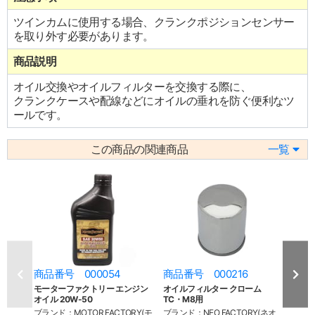
ツインカムに使用する場合、クランクポジションセンサー
を取り外す必要があります。
商品説明
オイル交換やオイルフィルターを交換する際に、
クランクケースや配線などにオイルの垂れを防ぐ便利なツ
ールです。
この商品の関連商品
一覧
商品番号 000054
商品番号 000216
商品
モーターファクトリー エンジン
オイルフィルター クローム
オイ
オイル 20W-50
TC・M8用
TC・
ブランド：MOTOR FACTORY(モ
ブランド：NEO FACTORY(ネオ
ブラン