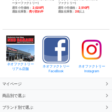
ーターファクトリー)
ファクトリー)
ファク
通常小売価格：
2,020円
通常小売価格：
2,510円
通常
通販在庫数：
売り切れ中
通販在庫数：
20
以上
通販
ネオファクトリー
ネオファクトリー
ネオファクトリー
リアル店舗
FaceBook
Instagram
マイページ
商品別で選ぶ
ブランド別で選ぶ