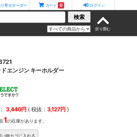
0
取り寄せオーダー
カート
ログイン
検索
721
ドエンジン キーホルダー
T
：
3,440円
( 税抜：
3,127円
)
1
在
の在庫があります。