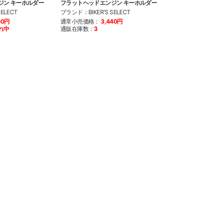
ジン キーホルダー
フラットヘッドエンジン キーホルダー
EVOエンジン キ
ELECT
ブランド：BIKER'S SELECT
ブランド：BIKER'S
00円
通常小売価格：
3,440円
通常小売価格：
4
れ中
通販在庫数：
3
通販在庫数：
売り