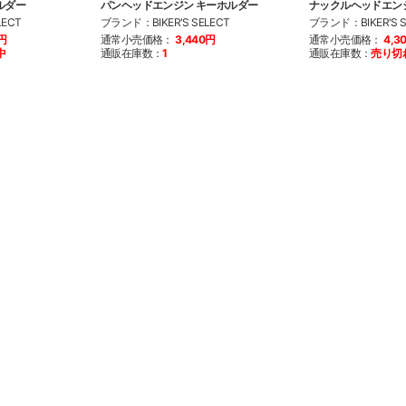
ルダー
パンヘッドエンジン キーホルダー
ナックルヘッドエン
LECT
ブランド：BIKER'S SELECT
ブランド：BIKER'S S
0円
通常小売価格：
3,440円
通常小売価格：
4,3
中
通販在庫数：
1
通販在庫数：
売り切