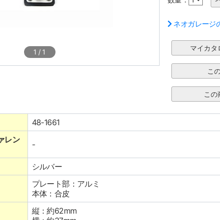
ネオガレージ
1
/
1
48-1661
ァレン
-
シルバー
プレート部：アルミ
本体：合皮
縦：約62mm