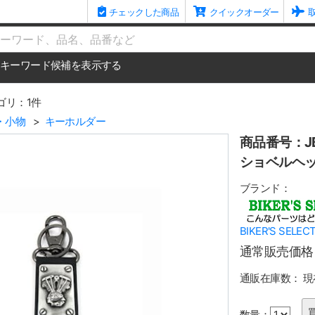
チェックした商品
クイックオーダー
me
キーワード候補を表示する
ゴリ：1件
・小物
キーホルダー
商品番号：JB
ショベルヘッ
ブランド：
BIKER'S SELEC
通常販売価格
通販在庫数：
現
数量：