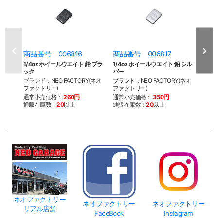
商品番号 006816
商品番号 006817
商品
1/4oz ホイールウエイト 鉛 ブラ
1/4oz ホイールウエイト 鉛 シル
1/4
ック
バー
ル ブ
ブランド：NEO FACTORY(ネオ
ブランド：NEO FACTORY(ネオ
ブラン
ファクトリー)
ファクトリー)
ファク
通常小売価格：
260円
通常小売価格：
350円
通常
通販在庫数：
20
以上
通販在庫数：
20
以上
通販
ネオファクトリー
ネオファクトリー
ネオファクトリー
リアル店舗
FaceBook
Instagram