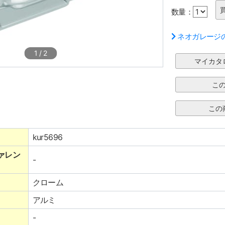
数量：
ネオガレージ
1
/
2
kur5696
ァレン
-
クローム
アルミ
-