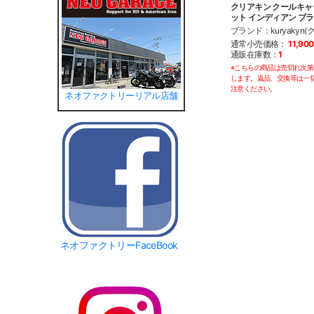
クリアキン クールキ
ット インディアン ブ
ブランド：kuryakyn(
通常小売価格：
11,90
通販在庫数：
1
※こちらの商品は売切れ次
します。返品、交換等は一
注意ください。
ネオファクトリーリアル店舗
ネオファクトリーFaceBook