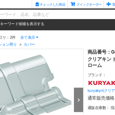
チェックした商品
クイックオーダー
me
キーワード候補を表示する
ゴリ：2件
全て表示
ション周り
カバー
商品番号：04
クリアキン 
ローム
ブランド：
kuryakyn(クリ
通常販売価格
通販在庫数：
現