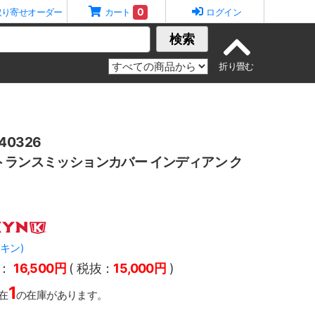
0
取り寄せオーダー
カート
ログイン
検索
0326
トランスミッションカバー インディアン ク
アキン)
：
16,500円
( 税抜：
15,000円
)
1
在
の在庫があります。