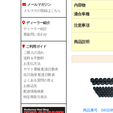
メールマガジン
内容物
メルマガの登録はこちら
適合車種
ディーラー紹介
注意事項
ディーラー紹介
業販問い合わせ
商品説明
ご利用ガイド
ご購入の流れ
送料＆手数料
お支払方法
ヤマト運輸 配達日数表
佐川急便 配達日数表
よくある質問の答え
お振込先
配達情報検索
特定商取引表示
商品番号 04029