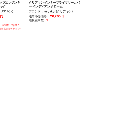
ャップエンジンキ
クリアキン インナープライマリーカバ
ラック
ー インディアン クローム
クリアキン)
ブランド：kuryakyn(クリアキン)
0円
通常小売価格：
26,200円
通販在庫数：
1
第、取り扱いを終了
切出来ませんのでご