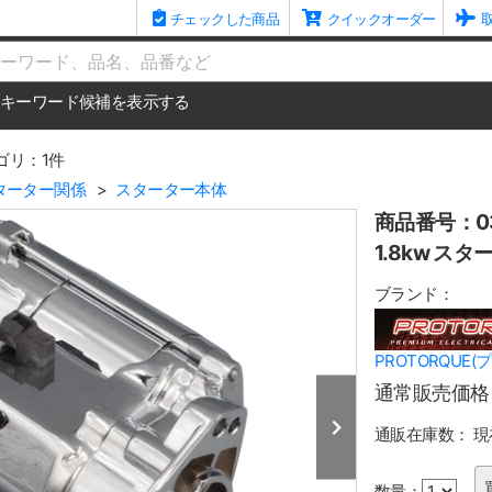
チェックした商品
クイックオーダー
me
キーワード候補を表示する
ゴリ：1件
ターター関係
スターター本体
商品番号：03
1.8kw スタ
ブランド：
PROTORQUE(
通常販売価格
通販在庫数：
現
数量：