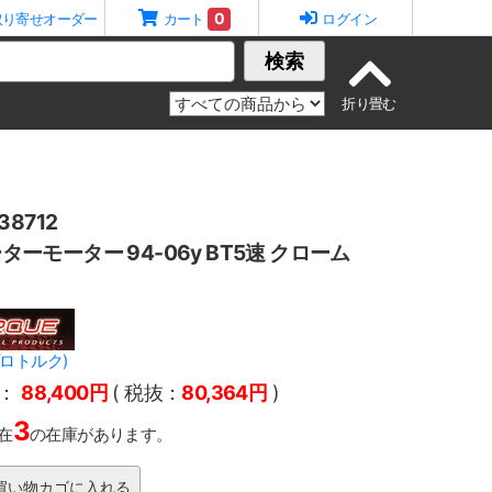
0
取り寄せオーダー
カート
ログイン
検索
8712
ーターモーター 94-06y BT5速 クローム
プロトルク)
：
88,400円
( 税抜：
80,364円
)
3
在
の在庫があります。