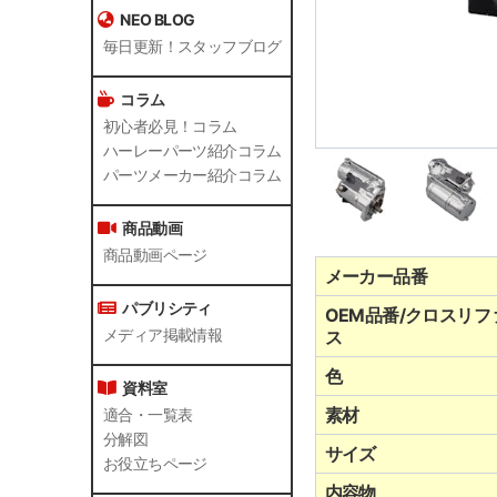
NEO BLOG
毎日更新！スタッフブログ
コラム
初心者必見！コラム
ハーレーパーツ紹介コラム
パーツメーカー紹介コラム
商品動画
商品動画ページ
メーカー品番
パブリシティ
OEM品番/クロスリフ
メディア掲載情報
ス
色
資料室
素材
適合・一覧表
分解図
サイズ
お役立ちページ
内容物