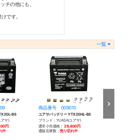
ラッチの他にも、
付けです。
、
一覧
09
商品番号 009010
商品番号 009
20L-BS
ユアサバッテリー YTX20HL-BS
ユアサバッテリー YI
ユアサ)
ブランド：YUASA(ユアサ)
ブランド：YUASA
600円
通常小売価格：
28,400円
通常小売価格：
3
れ中
通販在庫数：
売り切れ中
通販在庫数：
売り