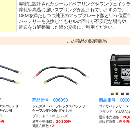
精密に設計されたシールドベアリングやワンウェイク
摩耗や高温に強いスプリングが組まれていますので、
OEMを満たしつつ純正のアップグレード版という位置
バッテリーを交換してもセルの回りが不安定な場合や
周辺を分解整備した際の交換にご利用ください。
この商品の関連商品
7
商品番号 006093
商品番号 0090
クスバッテリー
ジムズスーパーフレックスバッテリー
ユアサバッテリー YTX
フテイル用
ケーブル 91-06y ダイナ用
ブランド：YUASA(
)
ブランド：JIMS(ジムズ)
通常小売価格：
26,
0円
通常小売価格：
20,300円
通販在庫数：
売り切
通販在庫数：
2