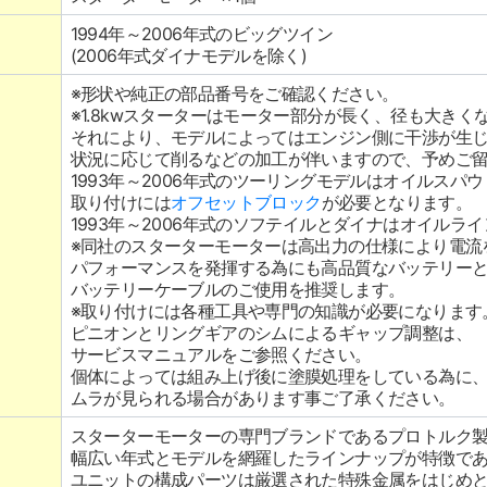
1994年～2006年式のビッグツイン
(2006年式ダイナモデルを除く)
※形状や純正の部品番号をご確認ください。
※1.8kwスターターはモーター部分が長く、径も大きく
それにより、モデルによってはエンジン側に干渉が生
状況に応じて削るなどの加工が伴いますので、予めご
1993年～2006年式のツーリングモデルはオイルスパ
取り付けには
オフセットブロック
が必要となります。
1993年～2006年式のソフテイルとダイナはオイルラ
※同社のスターターモーターは高出力の仕様により電流
パフォーマンスを発揮する為にも高品質なバッテリー
バッテリーケーブルのご使用を推奨します。
※取り付けには各種工具や専門の知識が必要になります
ピニオンとリングギアのシムによるギャップ調整は、
サービスマニュアルをご参照ください。
個体によっては組み上げ後に塗膜処理をしている為に
ムラが見られる場合があります事ご了承ください。
スターターモーターの専門ブランドであるプロトルク
幅広い年式とモデルを網羅したラインナップが特徴で
ユニットの構成パーツは厳選された特殊金属をはじめ