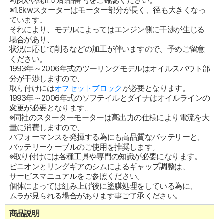
※形状や純正の部品番号をご確認ください。
※1.8kwスターターはモーター部分が長く、径も大きくなっ
ています。
それにより、モデルによってはエンジン側に干渉が生じる
場合があり、
状況に応じて削るなどの加工が伴いますので、予めご留意
ください。
1993年～2006年式のツーリングモデルはオイルスパウト部
分が干渉しますので、
取り付けには
オフセットブロック
が必要となります。
1993年～2006年式のソフテイルとダイナはオイルラインの
変更が必要となります。
※同社のスターターモーターは高出力の仕様により電流を大
量に消費しますので、
パフォーマンスを発揮する為にも高品質なバッテリーと、
バッテリーケーブルのご使用を推奨します。
※取り付けには各種工具や専門の知識が必要になります。
ピニオンとリングギアのシムによるギャップ調整は、
サービスマニュアルをご参照ください。
個体によっては組み上げ後に塗膜処理をしている為に、
ムラが見られる場合があります事ご了承ください。
商品説明