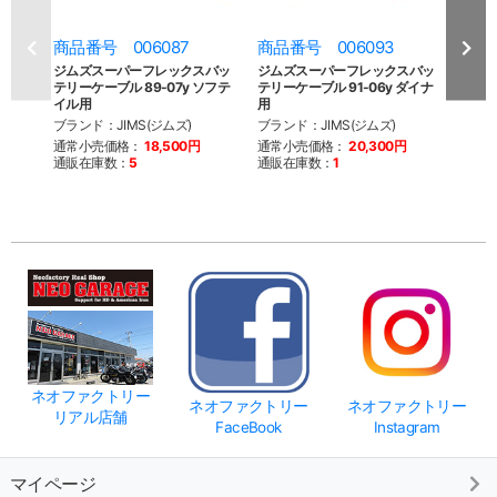
商品番号 006087
商品番号 006093
商品
ジムズスーパーフレックスバッ
ジムズスーパーフレックスバッ
ユアサ
テリーケーブル 89-07y ソフテ
テリーケーブル 91-06y ダイナ
ブラン
イル用
用
通常
ブランド：JIMS(ジムズ)
ブランド：JIMS(ジムズ)
通販
通常小売価格：
18,500円
通常小売価格：
20,300円
通販在庫数：
5
通販在庫数：
1
ネオファクトリー
ネオファクトリー
ネオファクトリー
リアル店舗
FaceBook
Instagram
マイページ