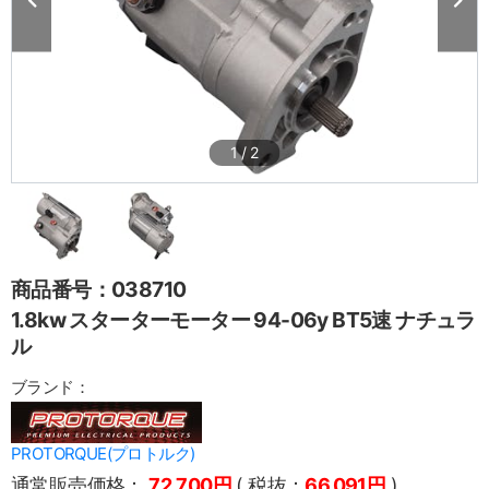
1
/
2
商品番号：038710
1.8kw スターターモーター 94-06y BT5速 ナチュラ
ル
ブランド：
PROTORQUE(プロトルク)
通常販売価格：
72,700円
( 税抜：
66,091円
)