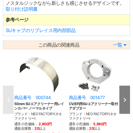
ノスタルジックながら新しさも感じさせるデザインです。
取り付け説明書
参考ページ
SUキャブのリプレイス用内部部品
この商品の関連商品
一覧
商品番号 000744
商品番号 001477
商品
50mm SUエアクリーナー用レイ
CV/EFI用SUエアクリーナー取付
SUキ
ンカバー ノーマルタイプ
アダプター
ー取
ブランド：NEO FACTORY(ネオ
ブランド：NEO FACTORY(ネオ
ブラン
ファクトリー)
ファクトリー)
ファク
通常小売価格：
2,900円
通常小売価格：
5,960円
通常
通販在庫数：
20
以上
通販在庫数：
20
以上
通販