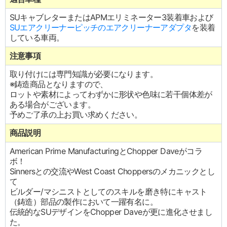
SUキャブレターまたはAPMエリミネーター3装着車および
SUエアクリーナーピッチのエアクリーナーアダプタ
を装着
している車両。
注意事項
取り付けには専門知識が必要になります。
※鋳造商品となりますので、
ロットや素材によってわずかに形状や色味に若干個体差が
ある場合がございます。
予めご了承の上お買い求めください。
商品説明
American Prime ManufacturingとChopper Daveがコラ
ボ！
Sinnersとの交流やWest Coast Choppersのメカニックとし
て
ビルダー/マシニストとしてのスキルを磨き特にキャスト
（鋳造）部品の製作において一躍有名に。
伝統的なSUデザインをChopper Daveが更に進化させまし
た。