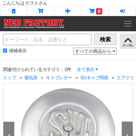
こんにちは ゲストさん
0
Name
検索
候補表示
関連付けられているカテゴリ：2件
全て表示
トップ
吸気系
キャブレター
SUキャブ関係
エアクリ